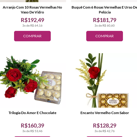
Arranjo Com 10 Rosas Vermelhas No
Buquê Com 6 Rosas Vermelhas E Urso D
Vaso De Vidro
Pelúcia
R$192,49
R$181,79
3x de R$ 64,16
3x de R$ 60,60
COMPRAR
COMPRAR
Trilogia Do Amor E Chocolate
Encanto Vermelho Com Sabor
R$160,39
R$128,29
3x de R$ 53,46
3x de R$ 42,76