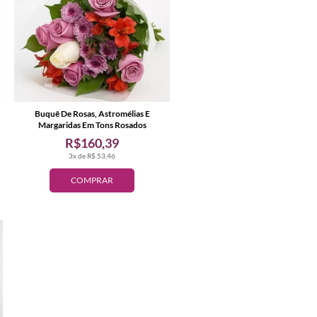
Buquê De Rosas, Astromélias E
Margaridas Em Tons Rosados
R$160,39
3x de R$ 53,46
COMPRAR