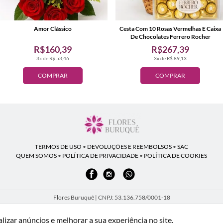
Amor Clássico
Cesta Com 10 Rosas Vermelhas E Caixa
De Chocolates Ferrero Rocher
R$160,39
R$267,39
3x de R$ 53,46
3x de R$ 89,13
COMPRAR
COMPRAR
TERMOS DE USO
•
DEVOLUÇÕES E REEMBOLSOS
•
SAC
QUEM SOMOS
•
POLÍTICA DE PRIVACIDADE
•
POLÍTICA DE COOKIES
Flores Buruquê | CNPJ: 53.136.758/0001-18
Rua Coronel João Guilherme Guimarães, 1640 - Bom Retiro - Curitiba - PR - 80520-28
WhatsApp: (41) 98154-876
| Telefone: (41) 9 9815-4876
izar anúncios e melhorar a sua experiência no site.