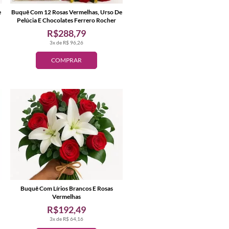
e
Buquê Com 12 Rosas Vermelhas, Urso De
Pelúcia E Chocolates Ferrero Rocher
R$288,79
3x de R$ 96,26
COMPRAR
Buquê Com Lírios Brancos E Rosas
Vermelhas
R$192,49
3x de R$ 64,16