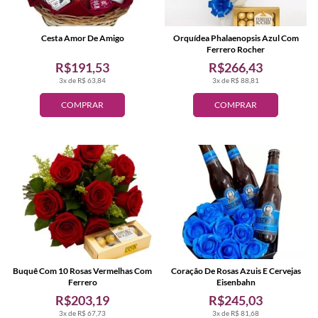
Cesta Amor De Amigo
Orquídea Phalaenopsis Azul Com
Ferrero Rocher
R$191,53
R$266,43
3x de R$ 63,84
3x de R$ 88,81
COMPRAR
COMPRAR
Buquê Com 10 Rosas Vermelhas Com
Coração De Rosas Azuis E Cervejas
Ferrero
Eisenbahn
R$203,19
R$245,03
3x de R$ 67,73
3x de R$ 81,68