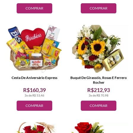
COMPRAR
COMPRAR
Cesta De Aniversário Express
Buquê De Girassóis, Rosas E Ferrero
Rocher
R$160,39
R$212,93
3x de R$ 53,46
3x de R$ 70,98
COMPRAR
COMPRAR