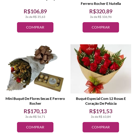
Ferrero Rocher E Nutella
R$106,89
R$320,89
3x de R$ 35,63
3x de R$ 106,96
COMPRAR
COMPRAR
Mini Buquê De Flores Secas E Ferrero
Buquê Especial Com 12 Rosas E
Rocher
Coração De Pelúcia
R$170,13
R$191,53
3x de R$ 56,71
3x de R$ 63,84
COMPRAR
COMPRAR