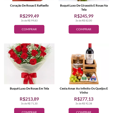
Coração De Rosas E Raffaello
Buquê Luxo De Girassóis E Rosas Na
Tela
R$299,49
R$245,99
3x de R$ 99,83
3x de R$ 82,00
COMPRAR
COMPRAR
Buquê Luxo De Rosas Em Tela
Cesta Amar Ao Infinito Os Queijos E
Vinho
R$213,89
R$277,13
3x de R$ 71,30
3x de R$ 92,38
COMPRAR
COMPRAR