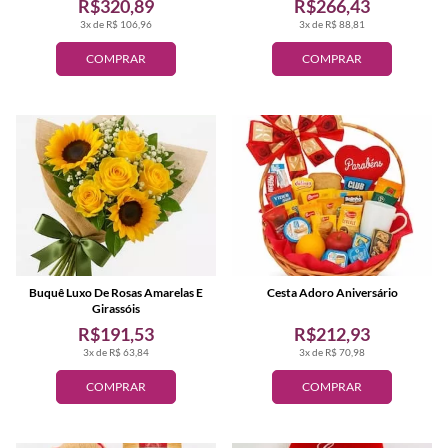
R$320,89
R$266,43
3x de R$ 106,96
3x de R$ 88,81
COMPRAR
COMPRAR
Buquê Luxo De Rosas Amarelas E
Cesta Adoro Aniversário
Girassóis
R$191,53
R$212,93
3x de R$ 63,84
3x de R$ 70,98
COMPRAR
COMPRAR