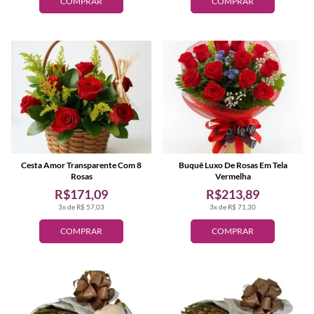
COMPRAR
COMPRAR
Cesta Amor Transparente Com 8
Buquê Luxo De Rosas Em Tela
Rosas
Vermelha
R$171,09
R$213,89
3x de R$ 57,03
3x de R$ 71,30
COMPRAR
COMPRAR