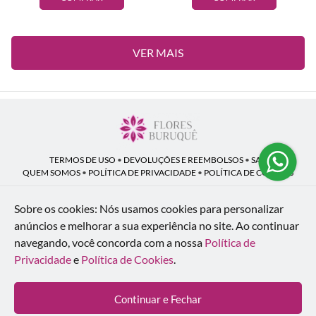
VER MAIS
TERMOS DE USO
•
DEVOLUÇÕES E REEMBOLSOS
•
SAC
QUEM SOMOS
•
POLÍTICA DE PRIVACIDADE
•
POLÍTICA DE COOKIES
Sobre os cookies: Nós usamos cookies para personalizar
anúncios e melhorar a sua experiência no site.
Ao continuar
Flores Buruquê | CNPJ: 53.136.758/0001-18
navegando, você concorda com a nossa
Política de
Rua Coronel João Guilherme Guimarães, 1640 - Bom Retiro - Curitiba - PR -
80520-280
Privacidade
e
Política de Cookies
.
WhatsApp: (41) 98154-876
| Telefone: (41) 9 9815-4876
© 2024-2026 - Todos os direitos reservados - Desenvolvido por
BEX Soluções
Continuar e Fechar
Inteligentes