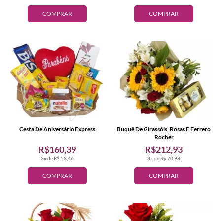
COMPRAR
COMPRAR
Cesta De Aniversário Express
Buquê De Girassóis, Rosas E Ferrero
Rocher
R$160,39
R$212,93
3x de R$ 53,46
3x de R$ 70,98
COMPRAR
COMPRAR