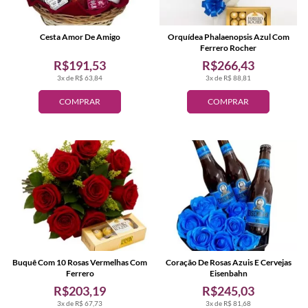
Cesta Amor De Amigo
Orquídea Phalaenopsis Azul Com
Ferrero Rocher
R$191,53
R$266,43
3x de R$ 63,84
3x de R$ 88,81
COMPRAR
COMPRAR
Buquê Com 10 Rosas Vermelhas Com
Coração De Rosas Azuis E Cervejas
Ferrero
Eisenbahn
R$203,19
R$245,03
3x de R$ 67,73
3x de R$ 81,68