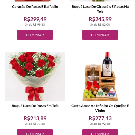
Coração De Rosas E Raffaello
Buquê Luxo De Girassóis E Rosas Na
Tela
R$299,49
R$245,99
3x de R$ 99,83
3x de R$ 82,00
COMPRAR
COMPRAR
Buquê Luxo De Rosas Em Tela
Cesta Amar Ao Infinito Os Queijos E
Vinho
R$213,89
R$277,13
3x de R$ 71,30
3x de R$ 92,38
COMPRAR
COMPRAR