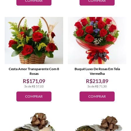
COMPRAR
COMPRAR
Cesta Amor Transparente Com 8
Buquê Luxo De Rosas Em Tela
Rosas
Vermelha
R$171,09
R$213,89
3x de R$ 57,03
3x de R$ 71,30
COMPRAR
COMPRAR