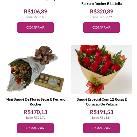
Ferrero Rocher E Nutella
R$106,89
R$320,89
3x de R$ 35,63
3x de R$ 106,96
COMPRAR
COMPRAR
Mini Buquê De Flores Secas E Ferrero
Buquê Especial Com 12 Rosas E
Rocher
Coração De Pelúcia
R$170,13
R$191,53
3x de R$ 56,71
3x de R$ 63,84
COMPRAR
COMPRAR