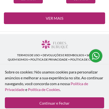
VER MAIS
TERMOS DE USO
•
DEVOLUÇÕES E REEMBOLSOS
•
SAC
QUEM SOMOS
•
POLÍTICA DE PRIVACIDADE
•
POLÍTICA DE COOKIES
Sobre os cookies: Nós usamos cookies para personalizar
anúncios e melhorar a sua experiência no site.
Ao continuar
Flores Buruquê | CNPJ: 53.136.758/0001-18
navegando, você concorda com a nossa
Política de
Rua Coronel João Guilherme Guimarães, 1640 - Bom Retiro - Curitiba - PR -
80520-280
Privacidade
e
Política de Cookies
.
WhatsApp: (41) 98154-876
| Telefone: (41) 9 9815-4876
© 2024-2026 - Todos os direitos reservados - Desenvolvido por
BEX Soluções
Continuar e Fechar
Inteligentes