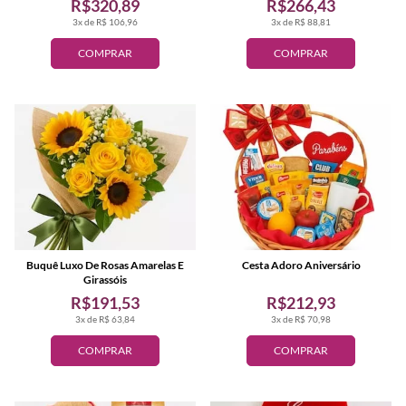
R$320,89
R$266,43
3x de R$ 106,96
3x de R$ 88,81
COMPRAR
COMPRAR
Buquê Luxo De Rosas Amarelas E
Cesta Adoro Aniversário
Girassóis
R$191,53
R$212,93
3x de R$ 63,84
3x de R$ 70,98
COMPRAR
COMPRAR