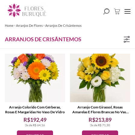
Home
Arranjos De Flores
Arranjos De Crisântemos
ARRANJOS DE CRISÂNTEMOS
Arranjo Colorido Com Gérberas,
Arranjo Com Girassol, Rosas
Rosas E Margaridas No Vaso De Vidro
Amarelas E Flores Brancas No Vaso
De Vidro
R$192,49
R$213,89
3x de R$ 64,16
3x de R$ 71,30