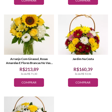
COMPRAR
COMPRAR
Arranjo Com Girassol, Rosas
Jardim Na Cesta
Amarelas E Flores Brancas No Vaso
De Vidro
R$213,89
R$160,39
3x de R$ 71,30
3x de R$ 53,46
COMPRAR
COMPRAR