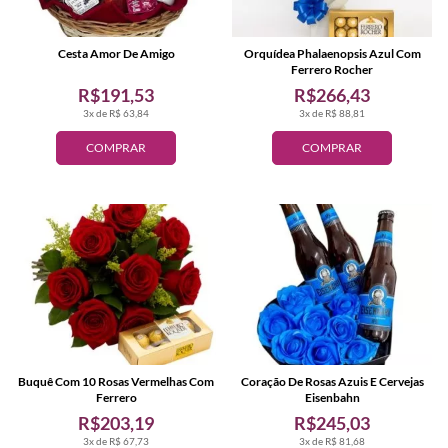
Cesta Amor De Amigo
Orquídea Phalaenopsis Azul Com
Ferrero Rocher
R$191,53
R$266,43
3x de R$ 63,84
3x de R$ 88,81
COMPRAR
COMPRAR
Buquê Com 10 Rosas Vermelhas Com
Coração De Rosas Azuis E Cervejas
Ferrero
Eisenbahn
R$203,19
R$245,03
3x de R$ 67,73
3x de R$ 81,68