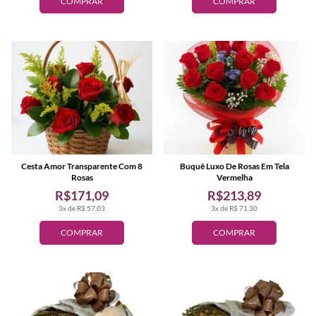
COMPRAR
COMPRAR
Cesta Amor Transparente Com 8
Buquê Luxo De Rosas Em Tela
Rosas
Vermelha
R$171,09
R$213,89
3x de R$ 57,03
3x de R$ 71,30
COMPRAR
COMPRAR