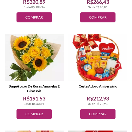
R$320,89
R$266,43
3x de R$ 106,96
3x de R$ 88,81
COMPRAR
COMPRAR
Buquê Luxo De Rosas Amarelas E
Cesta Adoro Aniversário
Girassóis
R$191,53
R$212,93
3x de R$ 63,84
3x de R$ 70,98
COMPRAR
COMPRAR