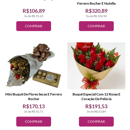
Ferrero Rocher E Nutella
R$106,89
R$320,89
3x de R$ 35,63
3x de R$ 106,96
COMPRAR
COMPRAR
Mini Buquê De Flores Secas E Ferrero
Buquê Especial Com 12 Rosas E
Rocher
Coração De Pelúcia
R$170,13
R$191,53
3x de R$ 56,71
3x de R$ 63,84
COMPRAR
COMPRAR