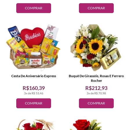
COMPRAR
COMPRAR
Cesta De Aniversário Express
Buquê De Girassóis, Rosas E Ferrero
Rocher
R$160,39
R$212,93
3x de R$ 53,46
3x de R$ 70,98
COMPRAR
COMPRAR