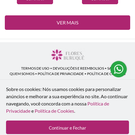
VER MAIS
TERMOS DE USO
•
DEVOLUÇÕES E REEMBOLSOS
•
SAC
QUEM SOMOS
•
POLÍTICA DE PRIVACIDADE
•
POLÍTICA DE COOKIES
Sobre os cookies: Nós usamos cookies para personalizar
anúncios e melhorar a sua experiência no site.
Ao continuar
Flores Buruquê | CNPJ: 53.136.758/0001-18
navegando, você concorda com a nossa
Política de
Rua Coronel João Guilherme Guimarães, 1640 - Bom Retiro - Curitiba - PR -
80520-280
Privacidade
e
Política de Cookies
.
WhatsApp: (41) 98154-876
| Telefone: (41) 9 9815-4876
© 2024-2026 - Todos os direitos reservados - Desenvolvido por
BEX Soluções
Continuar e Fechar
Inteligentes