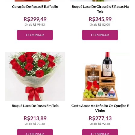
Coração De Rosas E Raffaello
Buquê Luxo De Girassóis E Rosas Na
Tela
R$299,49
R$245,99
3x de R$ 99,83
3x de R$ 82,00
COMPRAR
COMPRAR
Buquê Luxo De Rosas Em Tela
Cesta Amar Ao Infinito Os Queijos E
Vinho
R$213,89
R$277,13
3x de R$ 71,30
3x de R$ 92,38
COMPRAR
COMPRAR