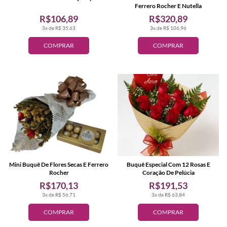
Ferrero Rocher E Nutella
R$106,89
R$320,89
3x de R$ 35,63
3x de R$ 106,96
COMPRAR
COMPRAR
Mini Buquê De Flores Secas E Ferrero
Buquê Especial Com 12 Rosas E
Rocher
Coração De Pelúcia
R$170,13
R$191,53
3x de R$ 56,71
3x de R$ 63,84
COMPRAR
COMPRAR