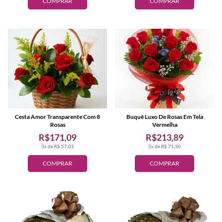
COMPRAR
COMPRAR
Cesta Amor Transparente Com 8
Buquê Luxo De Rosas Em Tela
Rosas
Vermelha
R$171,09
R$213,89
3x de R$ 57,03
3x de R$ 71,30
COMPRAR
COMPRAR