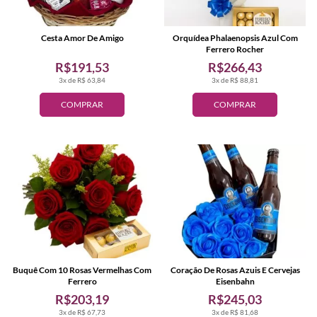
Cesta Amor De Amigo
Orquídea Phalaenopsis Azul Com
Ferrero Rocher
R$191,53
R$266,43
3x de R$ 63,84
3x de R$ 88,81
COMPRAR
COMPRAR
Buquê Com 10 Rosas Vermelhas Com
Coração De Rosas Azuis E Cervejas
Ferrero
Eisenbahn
R$203,19
R$245,03
3x de R$ 67,73
3x de R$ 81,68