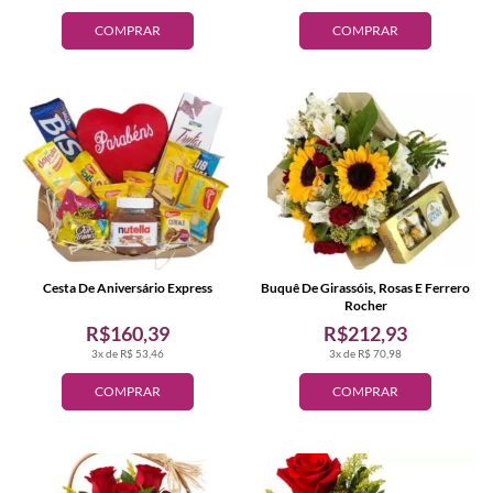
COMPRAR
COMPRAR
Cesta De Aniversário Express
Buquê De Girassóis, Rosas E Ferrero
Rocher
R$160,39
R$212,93
3x de R$ 53,46
3x de R$ 70,98
COMPRAR
COMPRAR