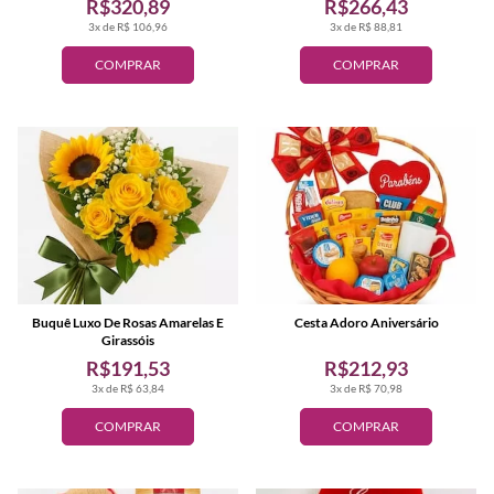
R$320,89
R$266,43
3x de R$ 106,96
3x de R$ 88,81
COMPRAR
COMPRAR
Buquê Luxo De Rosas Amarelas E
Cesta Adoro Aniversário
Girassóis
R$191,53
R$212,93
3x de R$ 63,84
3x de R$ 70,98
COMPRAR
COMPRAR