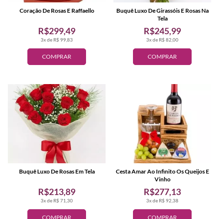
Coração De Rosas E Raffaello
Buquê Luxo De Girassóis E Rosas Na
Tela
R$299,49
R$245,99
3x de R$ 99,83
3x de R$ 82,00
COMPRAR
COMPRAR
Buquê Luxo De Rosas Em Tela
Cesta Amar Ao Infinito Os Queijos E
Vinho
R$213,89
R$277,13
3x de R$ 71,30
3x de R$ 92,38
COMPRAR
COMPRAR