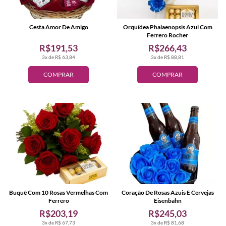
Cesta Amor De Amigo
Orquídea Phalaenopsis Azul Com
Ferrero Rocher
R$191,53
R$266,43
3x de R$ 63,84
3x de R$ 88,81
COMPRAR
COMPRAR
Buquê Com 10 Rosas Vermelhas Com
Coração De Rosas Azuis E Cervejas
Ferrero
Eisenbahn
R$203,19
R$245,03
3x de R$ 67,73
3x de R$ 81,68