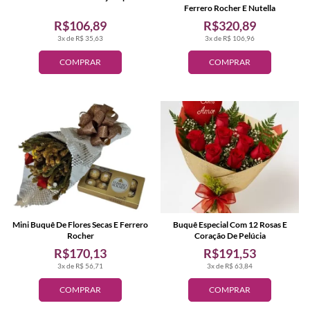
Ferrero Rocher E Nutella
R$106,89
R$320,89
3x de R$ 35,63
3x de R$ 106,96
COMPRAR
COMPRAR
Mini Buquê De Flores Secas E Ferrero
Buquê Especial Com 12 Rosas E
Rocher
Coração De Pelúcia
R$170,13
R$191,53
3x de R$ 56,71
3x de R$ 63,84
COMPRAR
COMPRAR