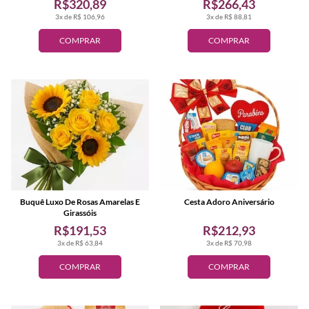
R$320,89
R$266,43
3x de R$ 106,96
3x de R$ 88,81
COMPRAR
COMPRAR
Buquê Luxo De Rosas Amarelas E
Cesta Adoro Aniversário
Girassóis
R$191,53
R$212,93
3x de R$ 63,84
3x de R$ 70,98
COMPRAR
COMPRAR