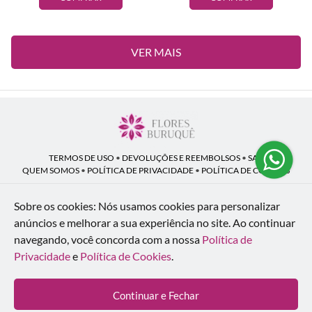
VER MAIS
TERMOS DE USO
•
DEVOLUÇÕES E REEMBOLSOS
•
SAC
QUEM SOMOS
•
POLÍTICA DE PRIVACIDADE
•
POLÍTICA DE COOKIES
Sobre os cookies: Nós usamos cookies para personalizar
anúncios e melhorar a sua experiência no site.
Ao continuar
Flores Buruquê | CNPJ: 53.136.758/0001-18
navegando, você concorda com a nossa
Política de
Rua Coronel João Guilherme Guimarães, 1640 - Bom Retiro - Curitiba - PR -
80520-280
Privacidade
e
Política de Cookies
.
WhatsApp: (41) 98154-876
| Telefone: (41) 9 9815-4876
© 2024-2026 - Todos os direitos reservados - Desenvolvido por
BEX Soluções
Continuar e Fechar
Inteligentes