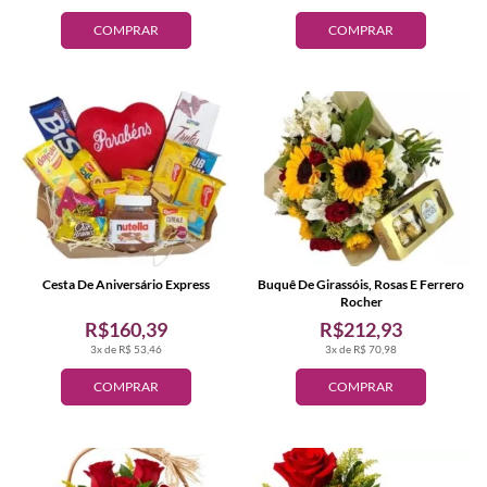
COMPRAR
COMPRAR
Cesta De Aniversário Express
Buquê De Girassóis, Rosas E Ferrero
Rocher
R$160,39
R$212,93
3x de R$ 53,46
3x de R$ 70,98
COMPRAR
COMPRAR