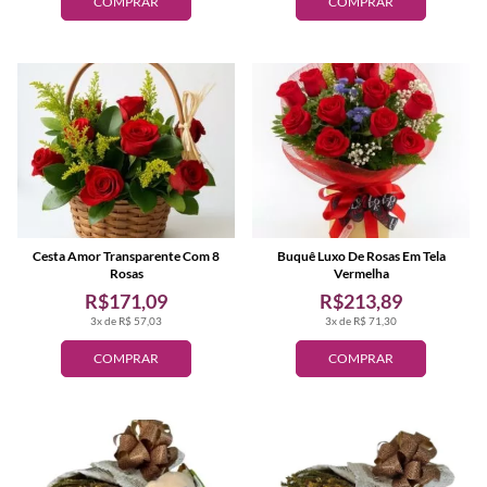
COMPRAR
COMPRAR
Cesta Amor Transparente Com 8
Buquê Luxo De Rosas Em Tela
Rosas
Vermelha
R$171,09
R$213,89
3x de R$ 57,03
3x de R$ 71,30
COMPRAR
COMPRAR