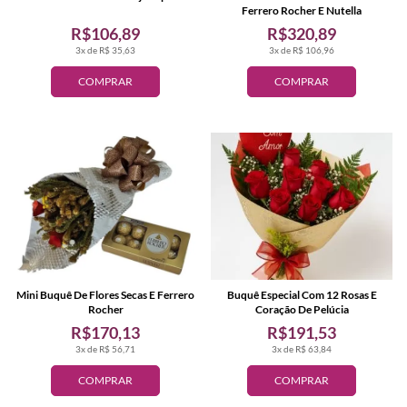
Ferrero Rocher E Nutella
R$106,89
R$320,89
3x de R$ 35,63
3x de R$ 106,96
COMPRAR
COMPRAR
Mini Buquê De Flores Secas E Ferrero
Buquê Especial Com 12 Rosas E
Rocher
Coração De Pelúcia
R$170,13
R$191,53
3x de R$ 56,71
3x de R$ 63,84
COMPRAR
COMPRAR