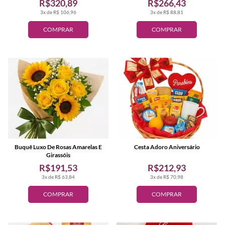
R$320,89
R$266,43
3x de R$ 106,96
3x de R$ 88,81
COMPRAR
COMPRAR
Buquê Luxo De Rosas Amarelas E
Cesta Adoro Aniversário
Girassóis
R$191,53
R$212,93
3x de R$ 63,84
3x de R$ 70,98
COMPRAR
COMPRAR