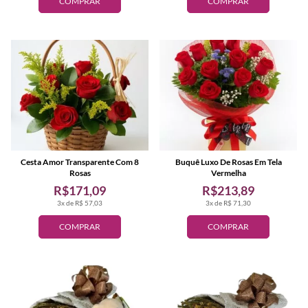
COMPRAR
COMPRAR
Cesta Amor Transparente Com 8
Buquê Luxo De Rosas Em Tela
Rosas
Vermelha
R$171,09
R$213,89
3x de R$ 57,03
3x de R$ 71,30
COMPRAR
COMPRAR