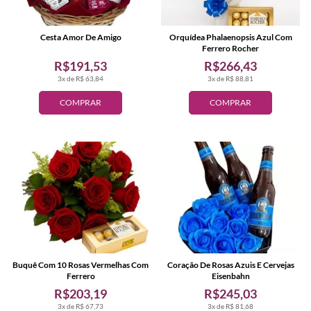
Cesta Amor De Amigo
Orquídea Phalaenopsis Azul Com
Ferrero Rocher
R$191,53
R$266,43
3x de R$ 63,84
3x de R$ 88,81
COMPRAR
COMPRAR
Buquê Com 10 Rosas Vermelhas Com
Coração De Rosas Azuis E Cervejas
Ferrero
Eisenbahn
R$203,19
R$245,03
3x de R$ 67,73
3x de R$ 81,68