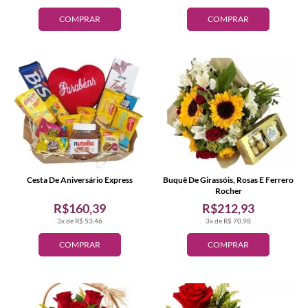
COMPRAR
COMPRAR
Cesta De Aniversário Express
Buquê De Girassóis, Rosas E Ferrero
Rocher
R$160,39
R$212,93
3x de R$ 53,46
3x de R$ 70,98
COMPRAR
COMPRAR