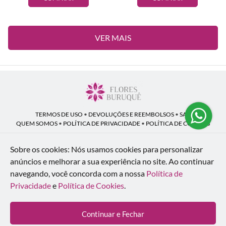
VER MAIS
TERMOS DE USO
•
DEVOLUÇÕES E REEMBOLSOS
•
SAC
QUEM SOMOS
•
POLÍTICA DE PRIVACIDADE
•
POLÍTICA DE COOKIES
Sobre os cookies: Nós usamos cookies para personalizar
anúncios e melhorar a sua experiência no site.
Ao continuar
Flores Buruquê | CNPJ: 53.136.758/0001-18
navegando, você concorda com a nossa
Política de
Rua Coronel João Guilherme Guimarães, 1640 - Bom Retiro - Curitiba - PR -
80520-280
Privacidade
e
Política de Cookies
.
WhatsApp: (41) 98154-876
| Telefone: (41) 9 9815-4876
© 2024-2026 - Todos os direitos reservados - Desenvolvido por
BEX Soluções
Continuar e Fechar
Inteligentes