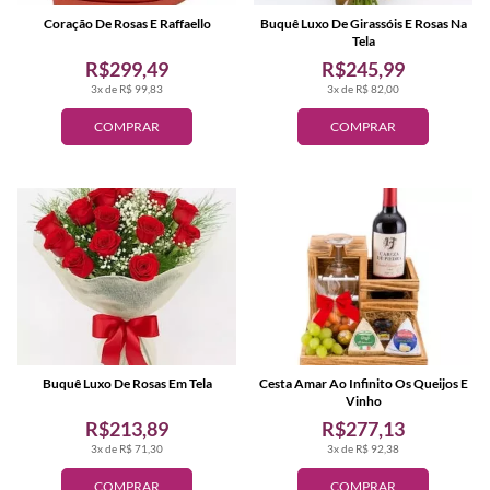
Coração De Rosas E Raffaello
Buquê Luxo De Girassóis E Rosas Na
Tela
R$299,49
R$245,99
3x de R$ 99,83
3x de R$ 82,00
COMPRAR
COMPRAR
Buquê Luxo De Rosas Em Tela
Cesta Amar Ao Infinito Os Queijos E
Vinho
R$213,89
R$277,13
3x de R$ 71,30
3x de R$ 92,38
COMPRAR
COMPRAR