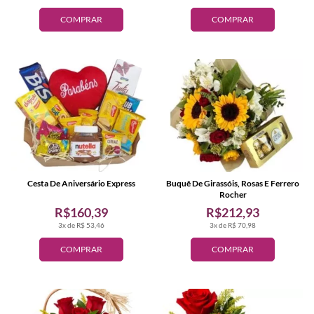
COMPRAR
COMPRAR
Cesta De Aniversário Express
Buquê De Girassóis, Rosas E Ferrero
Rocher
R$160,39
R$212,93
3x de R$ 53,46
3x de R$ 70,98
COMPRAR
COMPRAR