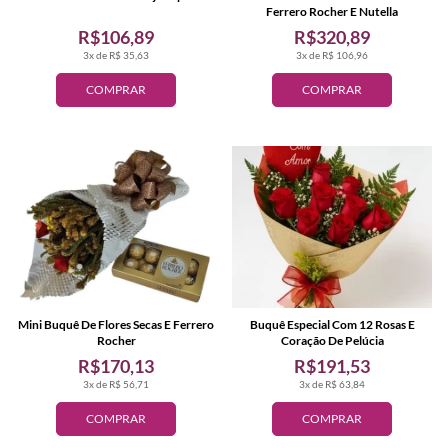
Ferrero Rocher E Nutella
R$106,89
R$320,89
3x de R$ 35,63
3x de R$ 106,96
COMPRAR
COMPRAR
Mini Buquê De Flores Secas E Ferrero
Buquê Especial Com 12 Rosas E
Rocher
Coração De Pelúcia
R$170,13
R$191,53
3x de R$ 56,71
3x de R$ 63,84
COMPRAR
COMPRAR