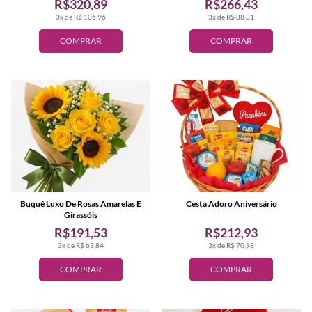
R$320,89
R$266,43
3x de R$ 106,96
3x de R$ 88,81
COMPRAR
COMPRAR
Buquê Luxo De Rosas Amarelas E
Cesta Adoro Aniversário
Girassóis
R$191,53
R$212,93
3x de R$ 63,84
3x de R$ 70,98
COMPRAR
COMPRAR