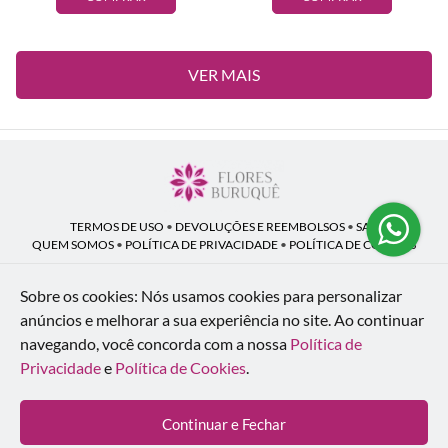
VER MAIS
TERMOS DE USO
•
DEVOLUÇÕES E REEMBOLSOS
•
SAC
QUEM SOMOS
•
POLÍTICA DE PRIVACIDADE
•
POLÍTICA DE COOKIES
Sobre os cookies: Nós usamos cookies para personalizar
anúncios e melhorar a sua experiência no site.
Ao continuar
Flores Buruquê | CNPJ: 53.136.758/0001-18
navegando, você concorda com a nossa
Política de
Rua Coronel João Guilherme Guimarães, 1640 - Bom Retiro - Curitiba - PR -
80520-280
Privacidade
e
Política de Cookies
.
WhatsApp: (41) 98154-876
| Telefone: (41) 9 9815-4876
© 2024-2026 - Todos os direitos reservados - Desenvolvido por
BEX Soluções
Continuar e Fechar
Inteligentes