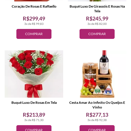
Coração De Rosas E Raffaello
Buquê Luxo De Girassóis E Rosas Na
Tela
R$299,49
R$245,99
3x de R$ 99,83
3x de R$ 82,00
COMPRAR
COMPRAR
Buquê Luxo De Rosas Em Tela
Cesta Amar Ao Infinito Os Queijos E
Vinho
R$213,89
R$277,13
3x de R$ 71,30
3x de R$ 92,38
COMPRAR
COMPRAR