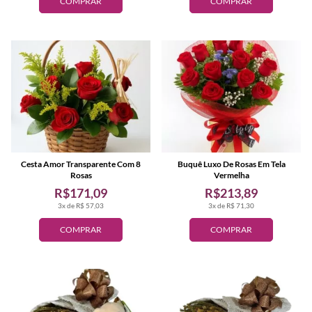
COMPRAR
COMPRAR
Cesta Amor Transparente Com 8
Buquê Luxo De Rosas Em Tela
Rosas
Vermelha
R$171,09
R$213,89
3x de R$ 57,03
3x de R$ 71,30
COMPRAR
COMPRAR