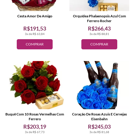
Cesta Amor De Amigo
Orquídea Phalaenopsis Azul Com
Ferrero Rocher
R$191,53
R$266,43
3x de R$ 63,84
3x de R$ 88,81
COMPRAR
COMPRAR
Buquê Com 10 Rosas Vermelhas Com
Coração De Rosas Azuis E Cervejas
Ferrero
Eisenbahn
R$203,19
R$245,03
3x de R$ 67,73
3x de R$ 81,68