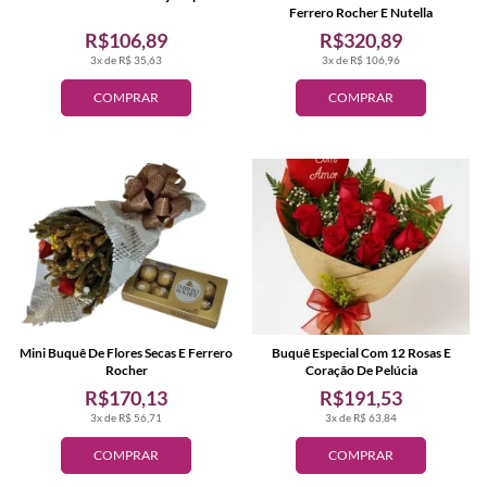
Ferrero Rocher E Nutella
R$106,89
R$320,89
3x de R$ 35,63
3x de R$ 106,96
COMPRAR
COMPRAR
Mini Buquê De Flores Secas E Ferrero
Buquê Especial Com 12 Rosas E
Rocher
Coração De Pelúcia
R$170,13
R$191,53
3x de R$ 56,71
3x de R$ 63,84
COMPRAR
COMPRAR