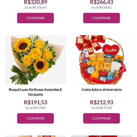
R$320,89
R$266,43
3x de R$ 106,96
3x de R$ 88,81
COMPRAR
COMPRAR
Buquê Luxo De Rosas Amarelas E
Cesta Adoro Aniversário
Girassóis
R$191,53
R$212,93
3x de R$ 63,84
3x de R$ 70,98
COMPRAR
COMPRAR