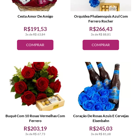
Cesta Amor De Amigo
Orquídea Phalaenopsis Azul Com
Ferrero Rocher
R$191,53
R$266,43
3x de R$ 63,84
3x de R$ 88,81
COMPRAR
COMPRAR
Buquê Com 10 Rosas Vermelhas Com
Coração De Rosas Azuis E Cervejas
Ferrero
Eisenbahn
R$203,19
R$245,03
3x de R$ 67,73
3x de R$ 81,68