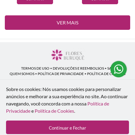
VER MAIS
TERMOS DE USO
•
DEVOLUÇÕES E REEMBOLSOS
•
SAC
QUEM SOMOS
•
POLÍTICA DE PRIVACIDADE
•
POLÍTICA DE COOKIES
Sobre os cookies: Nós usamos cookies para personalizar
anúncios e melhorar a sua experiência no site.
Ao continuar
Flores Buruquê | CNPJ: 53.136.758/0001-18
navegando, você concorda com a nossa
Política de
Rua Coronel João Guilherme Guimarães, 1640 - Bom Retiro - Curitiba - PR -
80520-280
Privacidade
e
Política de Cookies
.
WhatsApp: (41) 98154-876
| Telefone: (41) 9 9815-4876
© 2024-2026 - Todos os direitos reservados - Desenvolvido por
BEX Soluções
Continuar e Fechar
Inteligentes