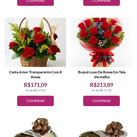
COMPRAR
COMPRAR
Cesta Amor Transparente Com 8
Buquê Luxo De Rosas Em Tela
Rosas
Vermelha
R$171,09
R$213,89
3x de R$ 57,03
3x de R$ 71,30
COMPRAR
COMPRAR