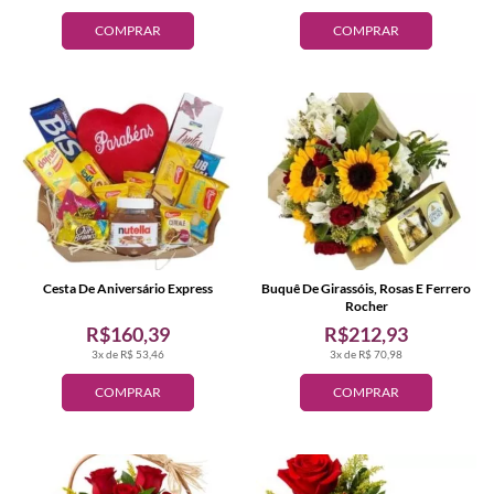
COMPRAR
COMPRAR
Cesta De Aniversário Express
Buquê De Girassóis, Rosas E Ferrero
Rocher
R$160,39
R$212,93
3x de R$ 53,46
3x de R$ 70,98
COMPRAR
COMPRAR