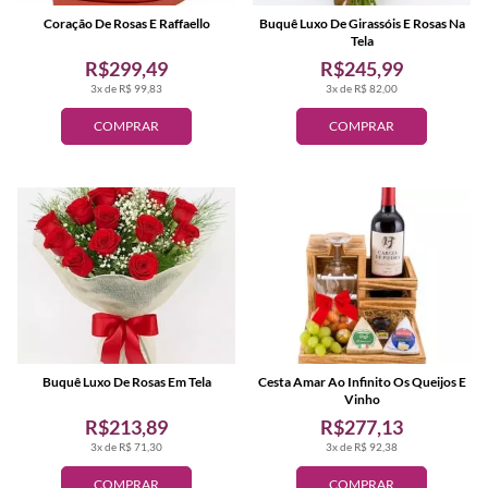
Coração De Rosas E Raffaello
Buquê Luxo De Girassóis E Rosas Na
Tela
R$299,49
R$245,99
3x de R$ 99,83
3x de R$ 82,00
COMPRAR
COMPRAR
Buquê Luxo De Rosas Em Tela
Cesta Amar Ao Infinito Os Queijos E
Vinho
R$213,89
R$277,13
3x de R$ 71,30
3x de R$ 92,38
COMPRAR
COMPRAR