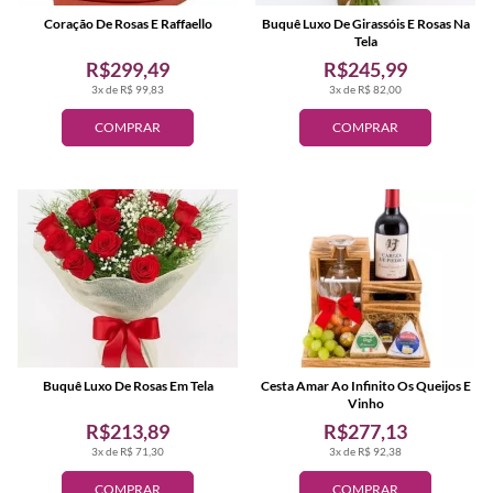
Coração De Rosas E Raffaello
Buquê Luxo De Girassóis E Rosas Na
Tela
R$299,49
R$245,99
3x de R$ 99,83
3x de R$ 82,00
COMPRAR
COMPRAR
Buquê Luxo De Rosas Em Tela
Cesta Amar Ao Infinito Os Queijos E
Vinho
R$213,89
R$277,13
3x de R$ 71,30
3x de R$ 92,38
COMPRAR
COMPRAR