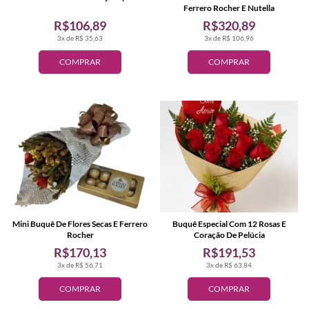
Ferrero Rocher E Nutella
R$106,89
R$320,89
3x de R$ 35,63
3x de R$ 106,96
COMPRAR
COMPRAR
Mini Buquê De Flores Secas E Ferrero
Buquê Especial Com 12 Rosas E
Rocher
Coração De Pelúcia
R$170,13
R$191,53
3x de R$ 56,71
3x de R$ 63,84
COMPRAR
COMPRAR