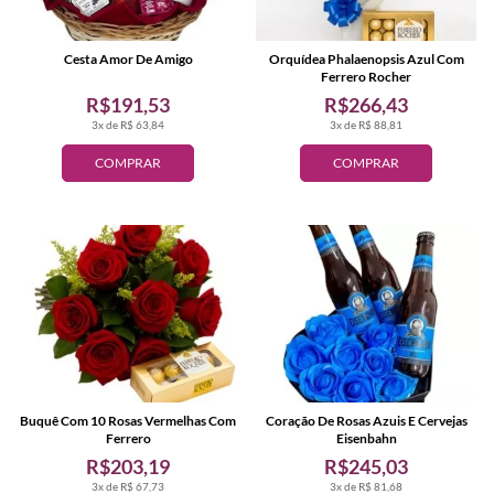
Cesta Amor De Amigo
Orquídea Phalaenopsis Azul Com
Ferrero Rocher
R$191,53
R$266,43
3x de R$ 63,84
3x de R$ 88,81
COMPRAR
COMPRAR
Buquê Com 10 Rosas Vermelhas Com
Coração De Rosas Azuis E Cervejas
Ferrero
Eisenbahn
R$203,19
R$245,03
3x de R$ 67,73
3x de R$ 81,68