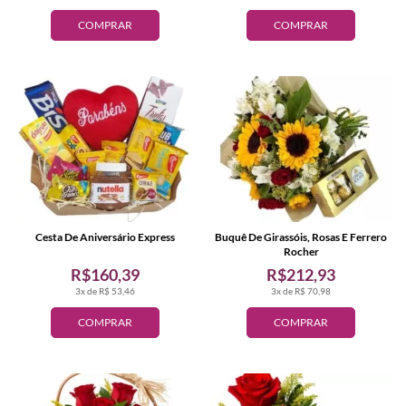
COMPRAR
COMPRAR
Cesta De Aniversário Express
Buquê De Girassóis, Rosas E Ferrero
Rocher
R$160,39
R$212,93
3x de R$ 53,46
3x de R$ 70,98
COMPRAR
COMPRAR