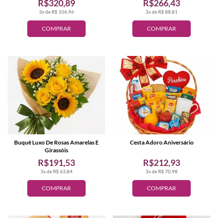
R$320,89
R$266,43
3x de R$ 106,96
3x de R$ 88,81
COMPRAR
COMPRAR
Buquê Luxo De Rosas Amarelas E
Cesta Adoro Aniversário
Girassóis
R$191,53
R$212,93
3x de R$ 63,84
3x de R$ 70,98
COMPRAR
COMPRAR