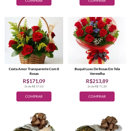
COMPRAR
COMPRAR
Cesta Amor Transparente Com 8
Buquê Luxo De Rosas Em Tela
Rosas
Vermelha
R$171,09
R$213,89
3x de R$ 57,03
3x de R$ 71,30
COMPRAR
COMPRAR