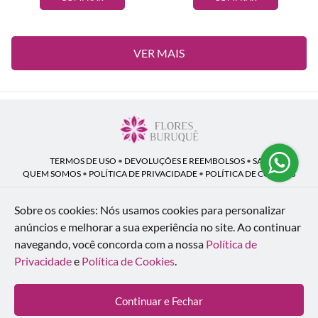
VER MAIS
TERMOS DE USO
•
DEVOLUÇÕES E REEMBOLSOS
•
SAC
QUEM SOMOS
•
POLÍTICA DE PRIVACIDADE
•
POLÍTICA DE COOKIES
Sobre os cookies: Nós usamos cookies para personalizar
anúncios e melhorar a sua experiência no site.
Ao continuar
Flores Buruquê | CNPJ: 53.136.758/0001-18
navegando, você concorda com a nossa
Política de
Rua Coronel João Guilherme Guimarães, 1640 - Bom Retiro - Curitiba - PR -
80520-280
Privacidade
e
Política de Cookies
.
WhatsApp: (41) 98154-876
| Telefone: (41) 9 9815-4876
© 2024-2026 - Todos os direitos reservados - Desenvolvido por
BEX Soluções
Continuar e Fechar
Inteligentes