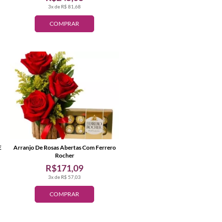
3x de R$ 81,68
COMPRAR
E
Arranjo De Rosas Abertas Com Ferrero
Rocher
R$171,09
3x de R$ 57,03
COMPRAR