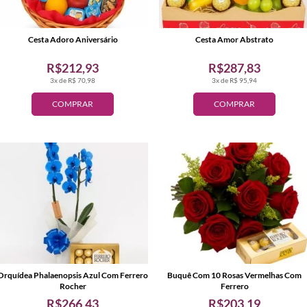
Cesta Adoro Aniversário
Cesta Amor Abstrato
R$212,93
R$287,83
3x de R$ 70,98
3x de R$ 95,94
COMPRAR
COMPRAR
Orquídea Phalaenopsis Azul Com Ferrero
Buquê Com 10 Rosas Vermelhas Com
Rocher
Ferrero
R$266,43
R$203,19