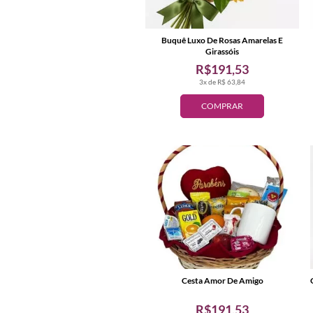
Buquê Luxo De Rosas Amarelas E
Girassóis
R$191,53
3x de R$ 63,84
COMPRAR
Cesta Amor De Amigo
R$191,53