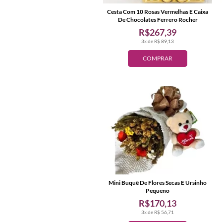
Cesta Com 10 Rosas Vermelhas E Caixa
De Chocolates Ferrero Rocher
R$267,39
3x de R$ 89,13
COMPRAR
Mini Buquê De Flores Secas E Ursinho
Pequeno
R$170,13
3x de R$ 56,71