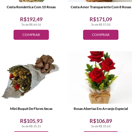
Cesta Romântica Com 10 Rosas
Cesta Amor Transparente Com 8 Rosas
R$192,49
R$171,09
3x de R$ 64,16
3x de R$ 57,03
COMPRAR
COMPRAR
Mini Buquê De Flores Secas
Rosas Abertas Em Arranjo Especial
R$105,93
R$106,89
3x de R$ 35,31
3x de R$ 35,63