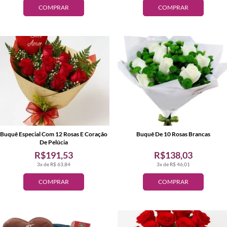
COMPRAR
COMPRAR
Buquê Especial Com 12 Rosas E Coração
Buquê De 10 Rosas Brancas
De Pelúcia
R$191,53
R$138,03
3x de R$ 63,84
3x de R$ 46,01
COMPRAR
COMPRAR