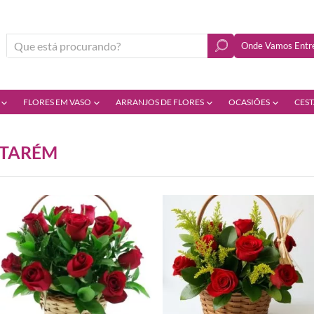
Onde Vamos Entre
FLORES EM VASO
ARRANJOS DE FLORES
OCASIÕES
CEST
NTARÉM