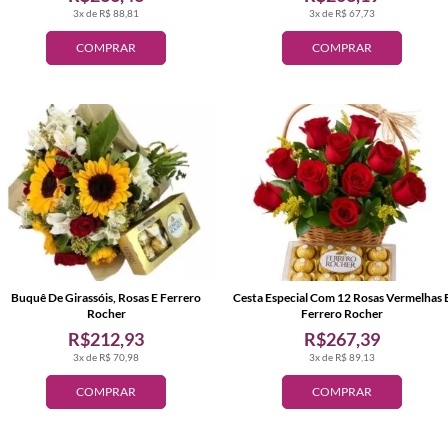
3x de R$ 88,81
3x de R$ 67,73
COMPRAR
COMPRAR
Buquê De Girassóis, Rosas E Ferrero
Cesta Especial Com 12 Rosas Vermelhas 
Rocher
Ferrero Rocher
R$212,93
R$267,39
3x de R$ 70,98
3x de R$ 89,13
COMPRAR
COMPRAR