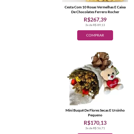
Cesta Com 10 Rosas Vermelhas E Caixa
De Chocolates Ferrero Rocher
R$267,39
3x de R$ 89,13
COMPRAR
Mini Buquê De Flores Secas E Ursinho
Pequeno
R$170,13
3x de R$ 56,71