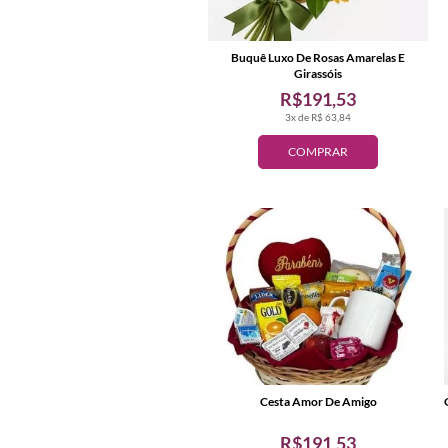
Buquê Luxo De Rosas Amarelas E
Girassóis
R$191,53
3x de R$ 63,84
COMPRAR
Cesta Amor De Amigo
R$191,53