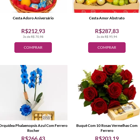
Cesta Adoro Aniversário
Cesta Amor Abstrato
R$212,93
R$287,83
3x de R$ 70,98
3x de R$ 95,94
COMPRAR
COMPRAR
Orquídea Phalaenopsis Azul Com Ferrero
Buquê Com 10 Rosas Vermelhas Com
Rocher
Ferrero
R$266,43
R$203,19