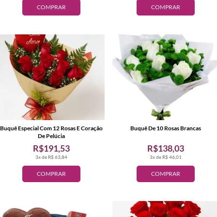
COMPRAR
COMPRAR
Buquê Especial Com 12 Rosas E Coração
Buquê De 10 Rosas Brancas
De Pelúcia
R$191,53
R$138,03
3x de R$ 63,84
3x de R$ 46,01
COMPRAR
COMPRAR