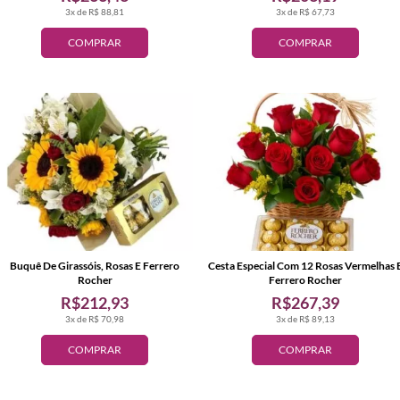
3x de R$ 88,81
3x de R$ 67,73
COMPRAR
COMPRAR
Buquê De Girassóis, Rosas E Ferrero
Cesta Especial Com 12 Rosas Vermelhas 
Rocher
Ferrero Rocher
R$212,93
R$267,39
3x de R$ 70,98
3x de R$ 89,13
COMPRAR
COMPRAR