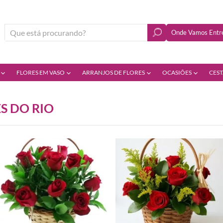
Onde Vamos Entre
FLORES EM VASO
ARRANJOS DE FLORES
OCASIÕES
CEST
S DO RIO