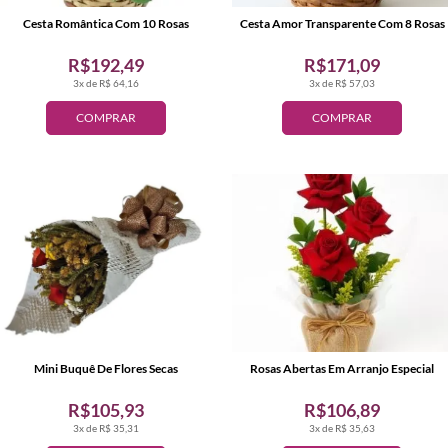
Cesta Romântica Com 10 Rosas
Cesta Amor Transparente Com 8 Rosas
R$192,49
R$171,09
3x de R$ 64,16
3x de R$ 57,03
COMPRAR
COMPRAR
Mini Buquê De Flores Secas
Rosas Abertas Em Arranjo Especial
R$105,93
R$106,89
3x de R$ 35,31
3x de R$ 35,63