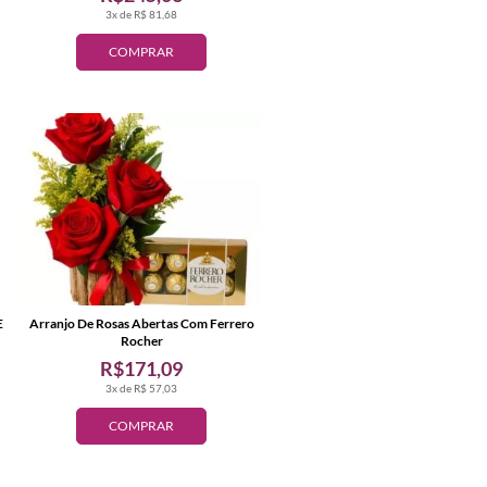
3x de R$ 81,68
COMPRAR
E
Arranjo De Rosas Abertas Com Ferrero
Rocher
R$171,09
3x de R$ 57,03
COMPRAR