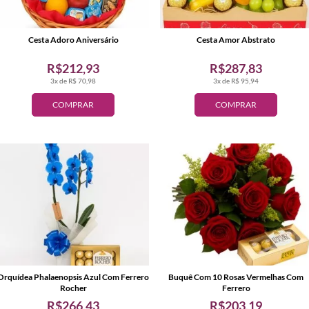
Cesta Adoro Aniversário
Cesta Amor Abstrato
R$212,93
R$287,83
3x de R$ 70,98
3x de R$ 95,94
COMPRAR
COMPRAR
Orquídea Phalaenopsis Azul Com Ferrero
Buquê Com 10 Rosas Vermelhas Com
Rocher
Ferrero
R$266,43
R$203,19