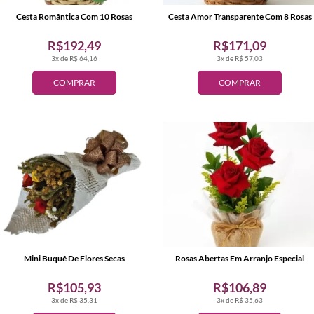
Cesta Romântica Com 10 Rosas
Cesta Amor Transparente Com 8 Rosas
R$192,49
R$171,09
3x de R$ 64,16
3x de R$ 57,03
COMPRAR
COMPRAR
Mini Buquê De Flores Secas
Rosas Abertas Em Arranjo Especial
R$105,93
R$106,89
3x de R$ 35,31
3x de R$ 35,63