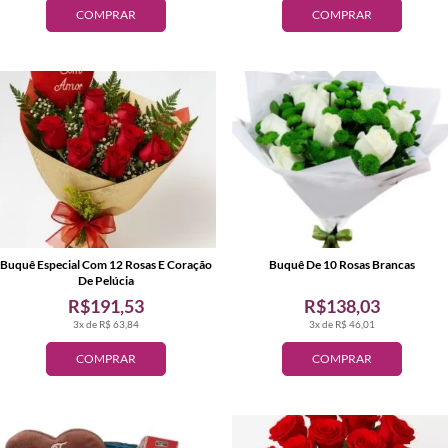
COMPRAR
COMPRAR
Buquê Especial Com 12 Rosas E Coração
Buquê De 10 Rosas Brancas
De Pelúcia
R$191,53
R$138,03
3x de R$ 63,84
3x de R$ 46,01
COMPRAR
COMPRAR