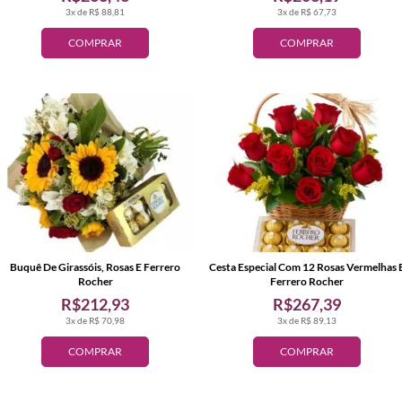
3x de R$ 88,81
3x de R$ 67,73
COMPRAR
COMPRAR
Buquê De Girassóis, Rosas E Ferrero
Cesta Especial Com 12 Rosas Vermelhas 
Rocher
Ferrero Rocher
R$212,93
R$267,39
3x de R$ 70,98
3x de R$ 89,13
COMPRAR
COMPRAR