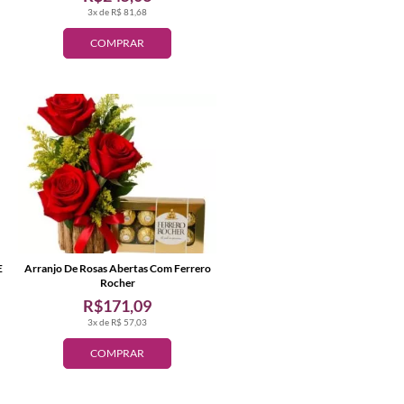
3x de R$ 81,68
COMPRAR
E
Arranjo De Rosas Abertas Com Ferrero
Rocher
R$171,09
3x de R$ 57,03
COMPRAR