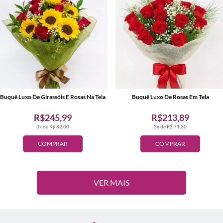
Buquê Luxo De Girassóis E Rosas Na Tela
Buquê Luxo De Rosas Em Tela
R$245,99
R$213,89
3x de R$ 82,00
3x de R$ 71,30
COMPRAR
COMPRAR
VER MAIS