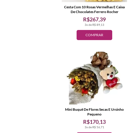
Cesta Com 10 Rosas Vermelhas E Caixa
De Chocolates Ferrero Rocher
R$267,39
3x de R$ 89,13
COMPRAR
Mini Buquê De Flores Secas E Ursinho
Pequeno
R$170,13
3x de R$ 56,71