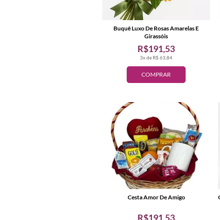
Buquê Luxo De Rosas Amarelas E
Girassóis
R$191,53
3x de R$ 63,84
COMPRAR
Cesta Amor De Amigo
R$191,53