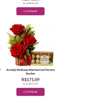
3x de R$ 81,68
COMPRAR
E
Arranjo De Rosas Abertas Com Ferrero
Rocher
R$171,09
3x de R$ 57,03
COMPRAR