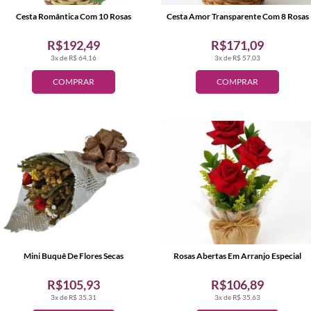
Cesta Romântica Com 10 Rosas
Cesta Amor Transparente Com 8 Rosas
R$192,49
R$171,09
3x de R$ 64,16
3x de R$ 57,03
COMPRAR
COMPRAR
Mini Buquê De Flores Secas
Rosas Abertas Em Arranjo Especial
R$105,93
R$106,89
3x de R$ 35,31
3x de R$ 35,63