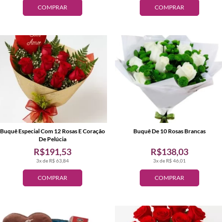
COMPRAR
COMPRAR
Buquê Especial Com 12 Rosas E Coração
Buquê De 10 Rosas Brancas
De Pelúcia
R$191,53
R$138,03
3x de R$ 63,84
3x de R$ 46,01
COMPRAR
COMPRAR