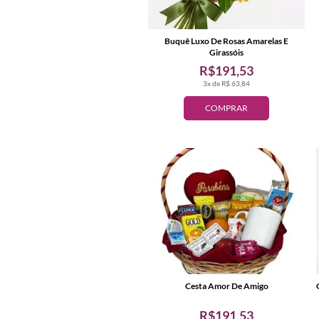
Buquê Luxo De Rosas Amarelas E
Girassóis
R$191,53
3x de R$ 63,84
COMPRAR
Cesta Amor De Amigo
R$191,53