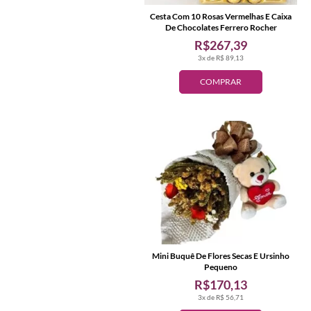
Cesta Com 10 Rosas Vermelhas E Caixa
De Chocolates Ferrero Rocher
R$267,39
3x de R$ 89,13
COMPRAR
Mini Buquê De Flores Secas E Ursinho
Pequeno
R$170,13
3x de R$ 56,71