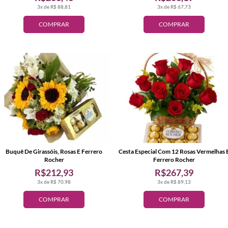
3x de R$ 88,81
3x de R$ 67,73
COMPRAR
COMPRAR
Buquê De Girassóis, Rosas E Ferrero
Cesta Especial Com 12 Rosas Vermelhas 
Rocher
Ferrero Rocher
R$212,93
R$267,39
3x de R$ 70,98
3x de R$ 89,13
COMPRAR
COMPRAR