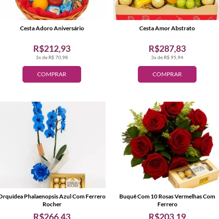
Cesta Adoro Aniversário
Cesta Amor Abstrato
R$212,93
R$287,83
3x de R$ 70,98
3x de R$ 95,94
COMPRAR
COMPRAR
Orquídea Phalaenopsis Azul Com Ferrero
Buquê Com 10 Rosas Vermelhas Com
Rocher
Ferrero
R$266,43
R$203,19