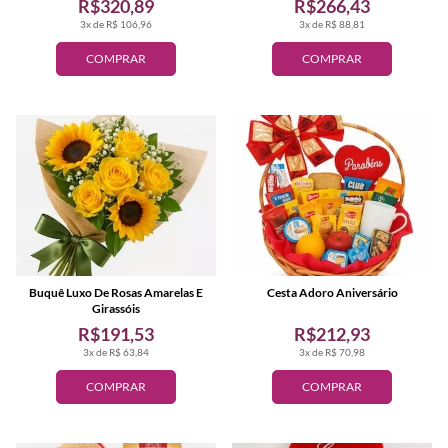
R$320,89
R$266,43
3x de R$ 106,96
3x de R$ 88,81
COMPRAR
COMPRAR
Buquê Luxo De Rosas Amarelas E
Cesta Adoro Aniversário
Girassóis
R$191,53
R$212,93
3x de R$ 63,84
3x de R$ 70,98
COMPRAR
COMPRAR