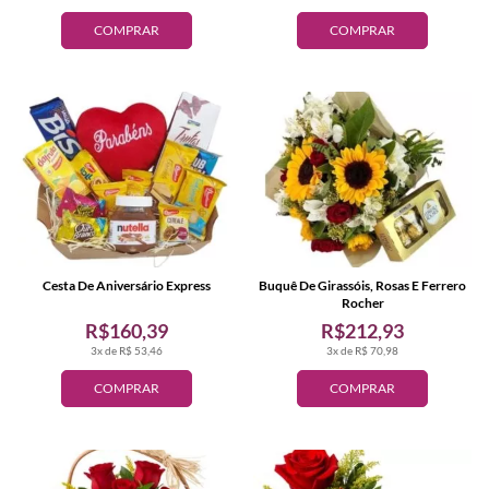
COMPRAR
COMPRAR
Cesta De Aniversário Express
Buquê De Girassóis, Rosas E Ferrero
Rocher
R$160,39
R$212,93
3x de R$ 53,46
3x de R$ 70,98
COMPRAR
COMPRAR