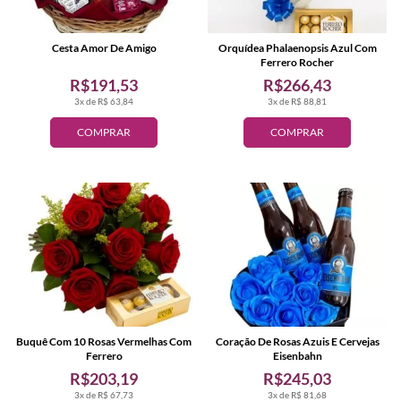
Cesta Amor De Amigo
Orquídea Phalaenopsis Azul Com
Ferrero Rocher
R$191,53
R$266,43
3x de R$ 63,84
3x de R$ 88,81
COMPRAR
COMPRAR
Buquê Com 10 Rosas Vermelhas Com
Coração De Rosas Azuis E Cervejas
Ferrero
Eisenbahn
R$203,19
R$245,03
3x de R$ 67,73
3x de R$ 81,68