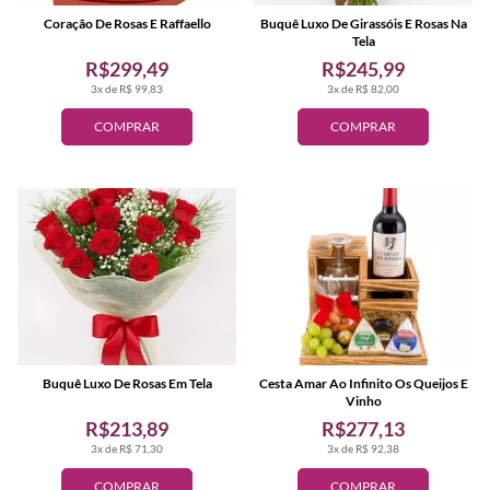
Coração De Rosas E Raffaello
Buquê Luxo De Girassóis E Rosas Na
Tela
R$299,49
R$245,99
3x de R$ 99,83
3x de R$ 82,00
COMPRAR
COMPRAR
Buquê Luxo De Rosas Em Tela
Cesta Amar Ao Infinito Os Queijos E
Vinho
R$213,89
R$277,13
3x de R$ 71,30
3x de R$ 92,38
COMPRAR
COMPRAR