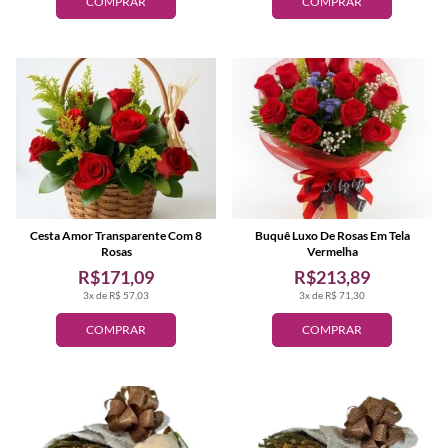
COMPRAR
COMPRAR
Cesta Amor Transparente Com 8
Buquê Luxo De Rosas Em Tela
Rosas
Vermelha
R$171,09
R$213,89
3x de R$ 57,03
3x de R$ 71,30
COMPRAR
COMPRAR