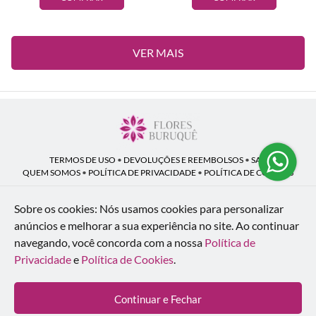
VER MAIS
TERMOS DE USO
•
DEVOLUÇÕES E REEMBOLSOS
•
SAC
QUEM SOMOS
•
POLÍTICA DE PRIVACIDADE
•
POLÍTICA DE COOKIES
Sobre os cookies: Nós usamos cookies para personalizar
anúncios e melhorar a sua experiência no site.
Ao continuar
Flores Buruquê | CNPJ: 53.136.758/0001-18
navegando, você concorda com a nossa
Política de
Rua Coronel João Guilherme Guimarães, 1640 - Bom Retiro - Curitiba - PR -
80520-280
Privacidade
e
Política de Cookies
.
WhatsApp: (41) 98154-876
| Telefone: (41) 9 9815-4876
© 2024-2026 - Todos os direitos reservados - Desenvolvido por
BEX Soluções
Continuar e Fechar
Inteligentes