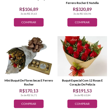
Ferrero Rocher E Nutella
R$106,89
R$320,89
3x de R$ 35,63
3x de R$ 106,96
COMPRAR
COMPRAR
Mini Buquê De Flores Secas E Ferrero
Buquê Especial Com 12 Rosas E
Rocher
Coração De Pelúcia
R$170,13
R$191,53
3x de R$ 56,71
3x de R$ 63,84
COMPRAR
COMPRAR