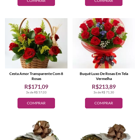
COMPRAR
COMPRAR
Cesta Amor Transparente Com 8
Buquê Luxo De Rosas Em Tela
Rosas
Vermelha
R$171,09
R$213,89
3x de R$ 57,03
3x de R$ 71,30
COMPRAR
COMPRAR