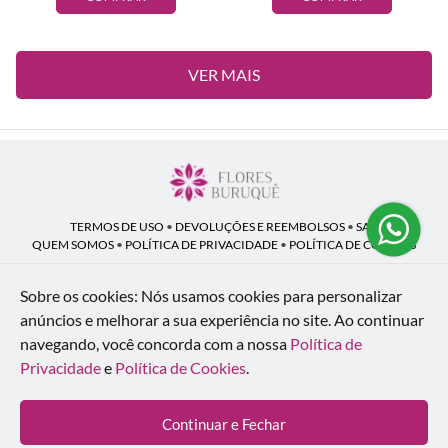
VER MAIS
TERMOS DE USO
•
DEVOLUÇÕES E REEMBOLSOS
•
SAC
QUEM SOMOS
•
POLÍTICA DE PRIVACIDADE
•
POLÍTICA DE COOKIES
Sobre os cookies: Nós usamos cookies para personalizar
anúncios e melhorar a sua experiência no site.
Ao continuar
Flores Buruquê | CNPJ: 53.136.758/0001-18
navegando, você concorda com a nossa
Política de
Rua Coronel João Guilherme Guimarães, 1640 - Bom Retiro - Curitiba - PR -
80520-280
Privacidade
e
Política de Cookies
.
WhatsApp: (41) 98154-876
| Telefone: (41) 9 9815-4876
© 2024-2026 - Todos os direitos reservados - Desenvolvido por
BEX Soluções
Continuar e Fechar
Inteligentes