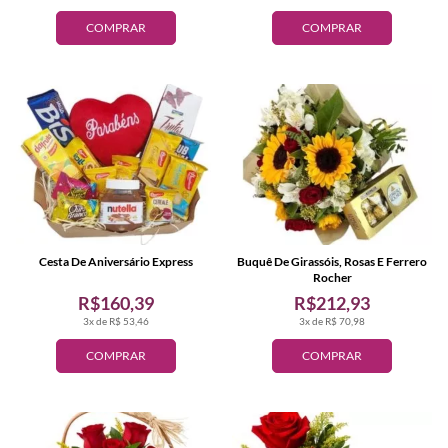
COMPRAR
COMPRAR
Cesta De Aniversário Express
Buquê De Girassóis, Rosas E Ferrero
Rocher
R$160,39
R$212,93
3x de R$ 53,46
3x de R$ 70,98
COMPRAR
COMPRAR