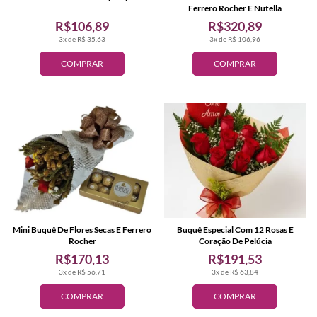
Ferrero Rocher E Nutella
R$106,89
R$320,89
3x de R$ 35,63
3x de R$ 106,96
COMPRAR
COMPRAR
Mini Buquê De Flores Secas E Ferrero
Buquê Especial Com 12 Rosas E
Rocher
Coração De Pelúcia
R$170,13
R$191,53
3x de R$ 56,71
3x de R$ 63,84
COMPRAR
COMPRAR