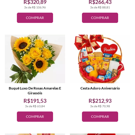
R$320,89
R$266,43
3x de R$ 106,96
3x de R$ 88,81
COMPRAR
COMPRAR
Buquê Luxo De Rosas Amarelas E
Cesta Adoro Aniversário
Girassóis
R$191,53
R$212,93
3x de R$ 63,84
3x de R$ 70,98
COMPRAR
COMPRAR