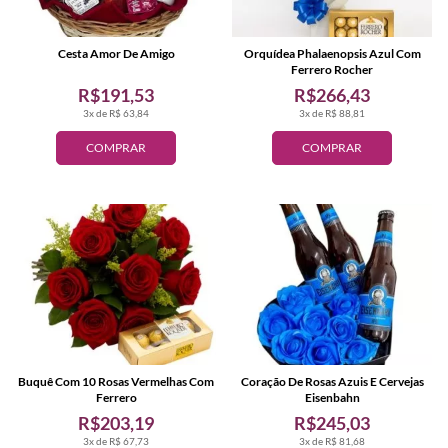
Cesta Amor De Amigo
Orquídea Phalaenopsis Azul Com
Ferrero Rocher
R$191,53
R$266,43
3x de R$ 63,84
3x de R$ 88,81
COMPRAR
COMPRAR
Buquê Com 10 Rosas Vermelhas Com
Coração De Rosas Azuis E Cervejas
Ferrero
Eisenbahn
R$203,19
R$245,03
3x de R$ 67,73
3x de R$ 81,68