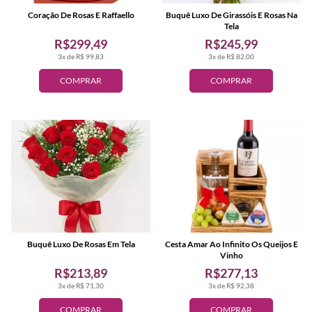
Coração De Rosas E Raffaello
Buquê Luxo De Girassóis E Rosas Na
Tela
R$299,49
R$245,99
3x de R$ 99,83
3x de R$ 82,00
COMPRAR
COMPRAR
Buquê Luxo De Rosas Em Tela
Cesta Amar Ao Infinito Os Queijos E
Vinho
R$213,89
R$277,13
3x de R$ 71,30
3x de R$ 92,38
COMPRAR
COMPRAR