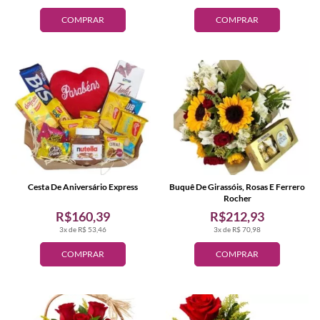
COMPRAR
COMPRAR
Cesta De Aniversário Express
Buquê De Girassóis, Rosas E Ferrero
Rocher
R$160,39
R$212,93
3x de R$ 53,46
3x de R$ 70,98
COMPRAR
COMPRAR