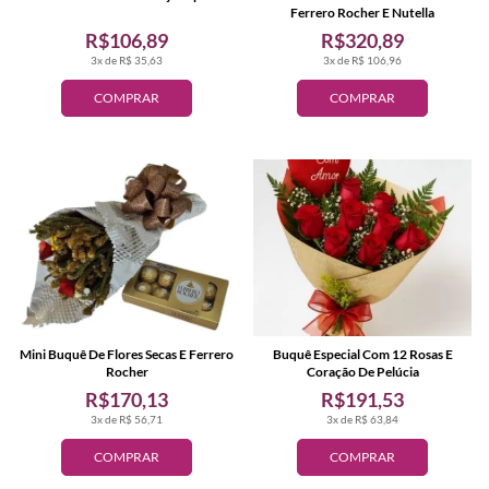
Ferrero Rocher E Nutella
R$106,89
R$320,89
3x de R$ 35,63
3x de R$ 106,96
COMPRAR
COMPRAR
Mini Buquê De Flores Secas E Ferrero
Buquê Especial Com 12 Rosas E
Rocher
Coração De Pelúcia
R$170,13
R$191,53
3x de R$ 56,71
3x de R$ 63,84
COMPRAR
COMPRAR