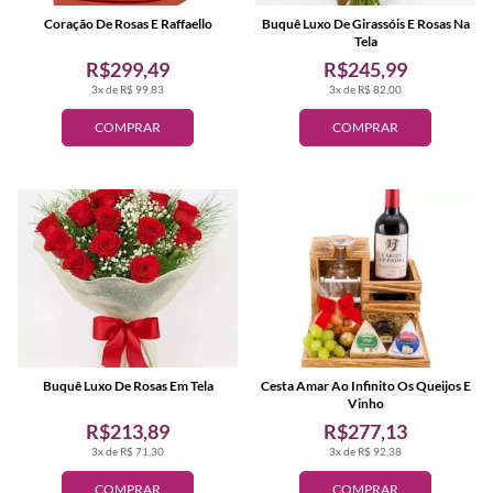
Coração De Rosas E Raffaello
Buquê Luxo De Girassóis E Rosas Na
Tela
R$299,49
R$245,99
3x de R$ 99,83
3x de R$ 82,00
COMPRAR
COMPRAR
Buquê Luxo De Rosas Em Tela
Cesta Amar Ao Infinito Os Queijos E
Vinho
R$213,89
R$277,13
3x de R$ 71,30
3x de R$ 92,38
COMPRAR
COMPRAR