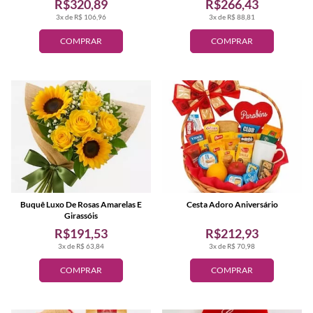
R$320,89
R$266,43
3x de R$ 106,96
3x de R$ 88,81
COMPRAR
COMPRAR
Buquê Luxo De Rosas Amarelas E
Cesta Adoro Aniversário
Girassóis
R$191,53
R$212,93
3x de R$ 63,84
3x de R$ 70,98
COMPRAR
COMPRAR