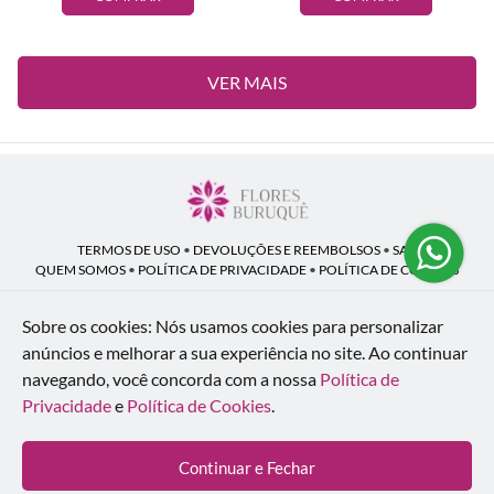
VER MAIS
TERMOS DE USO
•
DEVOLUÇÕES E REEMBOLSOS
•
SAC
QUEM SOMOS
•
POLÍTICA DE PRIVACIDADE
•
POLÍTICA DE COOKIES
Sobre os cookies: Nós usamos cookies para personalizar
anúncios e melhorar a sua experiência no site.
Ao continuar
Flores Buruquê | CNPJ: 53.136.758/0001-18
navegando, você concorda com a nossa
Política de
Rua Coronel João Guilherme Guimarães, 1640 - Bom Retiro - Curitiba - PR -
80520-280
Privacidade
e
Política de Cookies
.
WhatsApp: (41) 98154-876
| Telefone: (41) 9 9815-4876
© 2024-2026 - Todos os direitos reservados - Desenvolvido por
BEX Soluções
Continuar e Fechar
Inteligentes