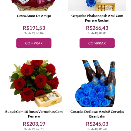
Cesta Amor De Amigo
Orquídea Phalaenopsis Azul Com
Ferrero Rocher
R$191,53
R$266,43
3x de R$ 63,84
3x de R$ 88,81
COMPRAR
COMPRAR
Buquê Com 10 Rosas Vermelhas Com
Coração De Rosas Azuis E Cervejas
Ferrero
Eisenbahn
R$203,19
R$245,03
3x de R$ 67,73
3x de R$ 81,68