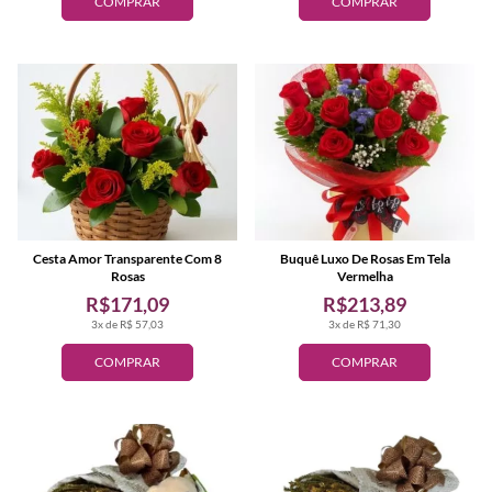
COMPRAR
COMPRAR
Cesta Amor Transparente Com 8
Buquê Luxo De Rosas Em Tela
Rosas
Vermelha
R$171,09
R$213,89
3x de R$ 57,03
3x de R$ 71,30
COMPRAR
COMPRAR