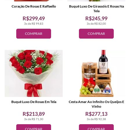
Coração De Rosas E Raffaello
Buquê Luxo De Girassóis E Rosas Na
Tela
R$299,49
R$245,99
3x de R$ 99,83
3x de R$ 82,00
COMPRAR
COMPRAR
Buquê Luxo De Rosas Em Tela
Cesta Amar Ao Infinito Os Queijos E
Vinho
R$213,89
R$277,13
3x de R$ 71,30
3x de R$ 92,38
COMPRAR
COMPRAR