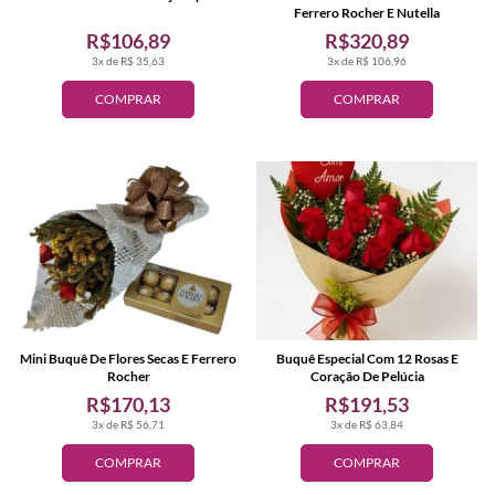
Ferrero Rocher E Nutella
R$106,89
R$320,89
3x de R$ 35,63
3x de R$ 106,96
COMPRAR
COMPRAR
Mini Buquê De Flores Secas E Ferrero
Buquê Especial Com 12 Rosas E
Rocher
Coração De Pelúcia
R$170,13
R$191,53
3x de R$ 56,71
3x de R$ 63,84
COMPRAR
COMPRAR