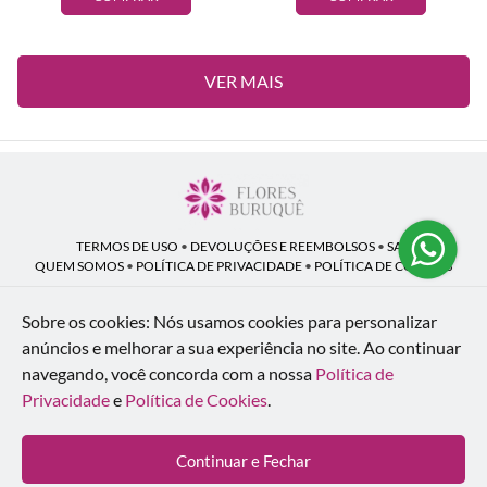
VER MAIS
TERMOS DE USO
•
DEVOLUÇÕES E REEMBOLSOS
•
SAC
QUEM SOMOS
•
POLÍTICA DE PRIVACIDADE
•
POLÍTICA DE COOKIES
Sobre os cookies: Nós usamos cookies para personalizar
anúncios e melhorar a sua experiência no site.
Ao continuar
Flores Buruquê | CNPJ: 53.136.758/0001-18
navegando, você concorda com a nossa
Política de
Rua Coronel João Guilherme Guimarães, 1640 - Bom Retiro - Curitiba - PR -
80520-280
Privacidade
e
Política de Cookies
.
WhatsApp: (41) 98154-876
| Telefone: (41) 9 9815-4876
© 2024-2026 - Todos os direitos reservados - Desenvolvido por
BEX Soluções
Continuar e Fechar
Inteligentes