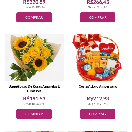
R$320,89
R$266,43
3x de R$ 106,96
3x de R$ 88,81
COMPRAR
COMPRAR
Buquê Luxo De Rosas Amarelas E
Cesta Adoro Aniversário
Girassóis
R$191,53
R$212,93
3x de R$ 63,84
3x de R$ 70,98
COMPRAR
COMPRAR