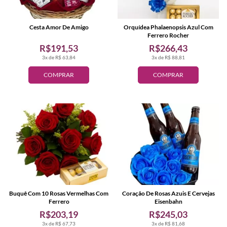
Cesta Amor De Amigo
Orquídea Phalaenopsis Azul Com
Ferrero Rocher
R$191,53
R$266,43
3x de R$ 63,84
3x de R$ 88,81
COMPRAR
COMPRAR
Buquê Com 10 Rosas Vermelhas Com
Coração De Rosas Azuis E Cervejas
Ferrero
Eisenbahn
R$203,19
R$245,03
3x de R$ 67,73
3x de R$ 81,68