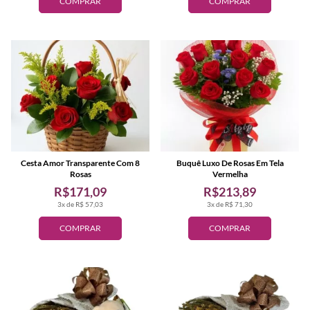
COMPRAR
COMPRAR
Cesta Amor Transparente Com 8
Buquê Luxo De Rosas Em Tela
Rosas
Vermelha
R$171,09
R$213,89
3x de R$ 57,03
3x de R$ 71,30
COMPRAR
COMPRAR