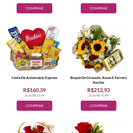
COMPRAR
COMPRAR
Cesta De Aniversário Express
Buquê De Girassóis, Rosas E Ferrero
Rocher
R$160,39
R$212,93
3x de R$ 53,46
3x de R$ 70,98
COMPRAR
COMPRAR