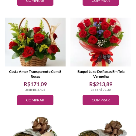
COMPRAR
COMPRAR
Cesta Amor Transparente Com 8
Buquê Luxo De Rosas Em Tela
Rosas
Vermelha
R$171,09
R$213,89
3x de R$ 57,03
3x de R$ 71,30
COMPRAR
COMPRAR