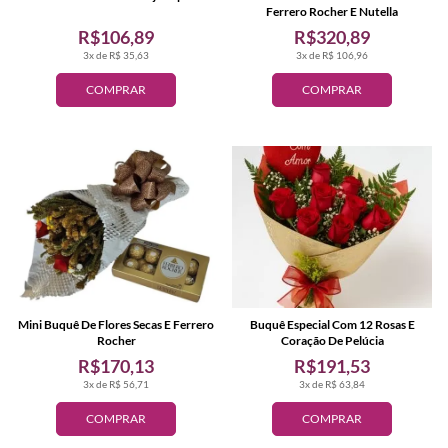
Ferrero Rocher E Nutella
R$106,89
R$320,89
3x de R$ 35,63
3x de R$ 106,96
COMPRAR
COMPRAR
Mini Buquê De Flores Secas E Ferrero
Buquê Especial Com 12 Rosas E
Rocher
Coração De Pelúcia
R$170,13
R$191,53
3x de R$ 56,71
3x de R$ 63,84
COMPRAR
COMPRAR