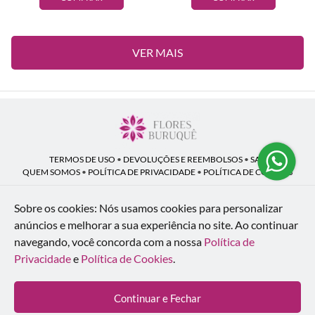
VER MAIS
TERMOS DE USO
•
DEVOLUÇÕES E REEMBOLSOS
•
SAC
QUEM SOMOS
•
POLÍTICA DE PRIVACIDADE
•
POLÍTICA DE COOKIES
Sobre os cookies: Nós usamos cookies para personalizar
anúncios e melhorar a sua experiência no site.
Ao continuar
Flores Buruquê | CNPJ: 53.136.758/0001-18
navegando, você concorda com a nossa
Política de
Rua Coronel João Guilherme Guimarães, 1640 - Bom Retiro - Curitiba - PR -
80520-280
Privacidade
e
Política de Cookies
.
WhatsApp: (41) 98154-876
| Telefone: (41) 9 9815-4876
© 2024-2026 - Todos os direitos reservados - Desenvolvido por
BEX Soluções
Continuar e Fechar
Inteligentes