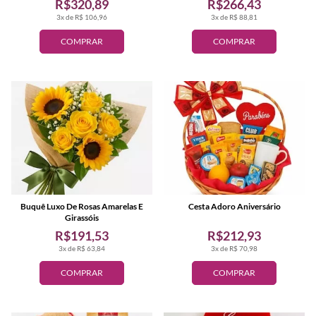
R$320,89
R$266,43
3x de R$ 106,96
3x de R$ 88,81
COMPRAR
COMPRAR
Buquê Luxo De Rosas Amarelas E
Cesta Adoro Aniversário
Girassóis
R$191,53
R$212,93
3x de R$ 63,84
3x de R$ 70,98
COMPRAR
COMPRAR