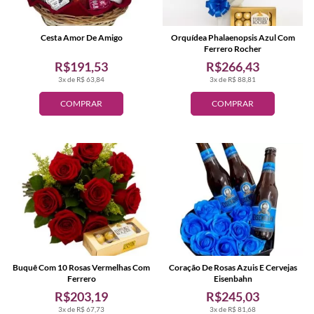
Cesta Amor De Amigo
Orquídea Phalaenopsis Azul Com
Ferrero Rocher
R$191,53
R$266,43
3x de R$ 63,84
3x de R$ 88,81
COMPRAR
COMPRAR
Buquê Com 10 Rosas Vermelhas Com
Coração De Rosas Azuis E Cervejas
Ferrero
Eisenbahn
R$203,19
R$245,03
3x de R$ 67,73
3x de R$ 81,68