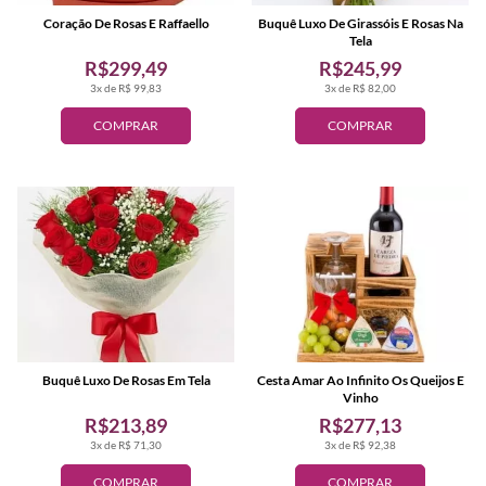
Coração De Rosas E Raffaello
Buquê Luxo De Girassóis E Rosas Na
Tela
R$299,49
R$245,99
3x de R$ 99,83
3x de R$ 82,00
COMPRAR
COMPRAR
Buquê Luxo De Rosas Em Tela
Cesta Amar Ao Infinito Os Queijos E
Vinho
R$213,89
R$277,13
3x de R$ 71,30
3x de R$ 92,38
COMPRAR
COMPRAR