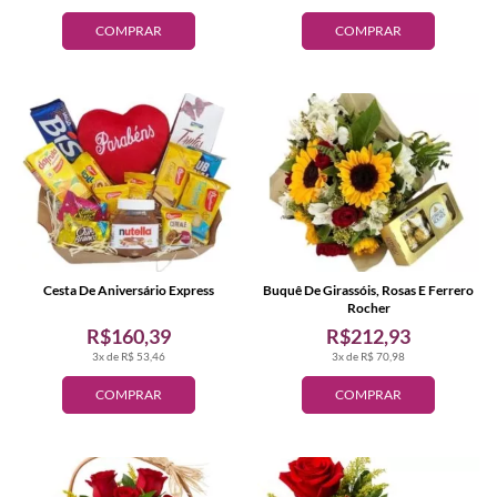
COMPRAR
COMPRAR
Cesta De Aniversário Express
Buquê De Girassóis, Rosas E Ferrero
Rocher
R$160,39
R$212,93
3x de R$ 53,46
3x de R$ 70,98
COMPRAR
COMPRAR