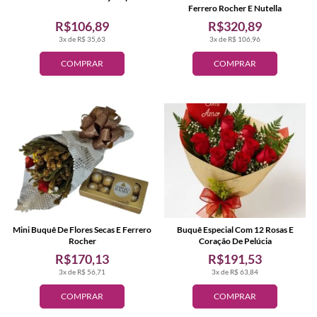
Ferrero Rocher E Nutella
R$106,89
R$320,89
3x de R$ 35,63
3x de R$ 106,96
COMPRAR
COMPRAR
Mini Buquê De Flores Secas E Ferrero
Buquê Especial Com 12 Rosas E
Rocher
Coração De Pelúcia
R$170,13
R$191,53
3x de R$ 56,71
3x de R$ 63,84
COMPRAR
COMPRAR