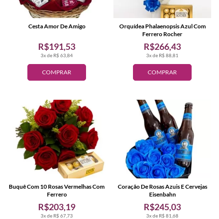
Cesta Amor De Amigo
Orquídea Phalaenopsis Azul Com
Ferrero Rocher
R$191,53
R$266,43
3x de R$ 63,84
3x de R$ 88,81
COMPRAR
COMPRAR
Buquê Com 10 Rosas Vermelhas Com
Coração De Rosas Azuis E Cervejas
Ferrero
Eisenbahn
R$203,19
R$245,03
3x de R$ 67,73
3x de R$ 81,68