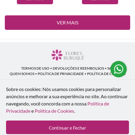
VER MAIS
TERMOS DE USO
•
DEVOLUÇÕES E REEMBOLSOS
•
SAC
QUEM SOMOS
•
POLÍTICA DE PRIVACIDADE
•
POLÍTICA DE COOKIES
Sobre os cookies: Nós usamos cookies para personalizar
anúncios e melhorar a sua experiência no site.
Ao continuar
Flores Buruquê | CNPJ: 53.136.758/0001-18
navegando, você concorda com a nossa
Política de
Rua Coronel João Guilherme Guimarães, 1640 - Bom Retiro - Curitiba - PR -
80520-280
Privacidade
e
Política de Cookies
.
WhatsApp: (41) 98154-876
| Telefone: (41) 9 9815-4876
© 2024-2026 - Todos os direitos reservados - Desenvolvido por
BEX Soluções
Continuar e Fechar
Inteligentes