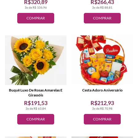
R$320,89
R$266,43
3x de R$ 106,96
3x de R$ 88,81
COMPRAR
COMPRAR
Buquê Luxo De Rosas Amarelas E
Cesta Adoro Aniversário
Girassóis
R$191,53
R$212,93
3x de R$ 63,84
3x de R$ 70,98
COMPRAR
COMPRAR