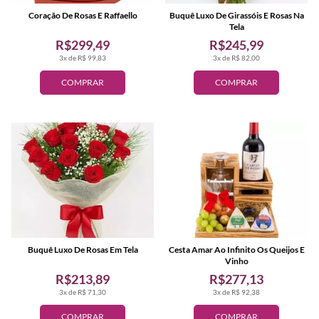
Coração De Rosas E Raffaello
Buquê Luxo De Girassóis E Rosas Na
Tela
R$299,49
R$245,99
3x de R$ 99,83
3x de R$ 82,00
COMPRAR
COMPRAR
Buquê Luxo De Rosas Em Tela
Cesta Amar Ao Infinito Os Queijos E
Vinho
R$213,89
R$277,13
3x de R$ 71,30
3x de R$ 92,38
COMPRAR
COMPRAR