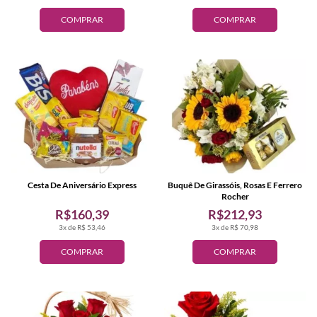
COMPRAR
COMPRAR
Cesta De Aniversário Express
Buquê De Girassóis, Rosas E Ferrero
Rocher
R$160,39
R$212,93
3x de R$ 53,46
3x de R$ 70,98
COMPRAR
COMPRAR