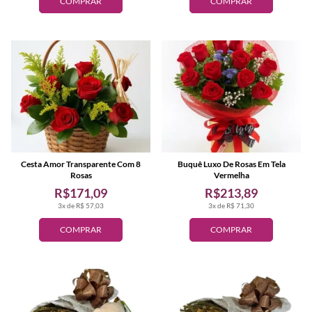
COMPRAR
COMPRAR
Cesta Amor Transparente Com 8
Buquê Luxo De Rosas Em Tela
Rosas
Vermelha
R$171,09
R$213,89
3x de R$ 57,03
3x de R$ 71,30
COMPRAR
COMPRAR