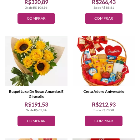
R$320,89
R$266,43
3x de R$ 106,96
3x de R$ 88,81
COMPRAR
COMPRAR
Buquê Luxo De Rosas Amarelas E
Cesta Adoro Aniversário
Girassóis
R$191,53
R$212,93
3x de R$ 63,84
3x de R$ 70,98
COMPRAR
COMPRAR