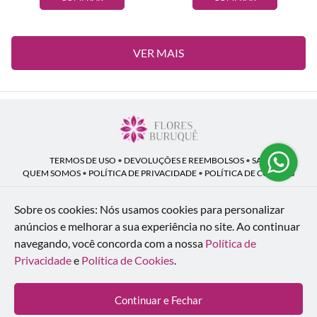
VER MAIS
TERMOS DE USO
•
DEVOLUÇÕES E REEMBOLSOS
•
SAC
QUEM SOMOS
•
POLÍTICA DE PRIVACIDADE
•
POLÍTICA DE COOKIES
Sobre os cookies: Nós usamos cookies para personalizar
anúncios e melhorar a sua experiência no site.
Ao continuar
Flores Buruquê | CNPJ: 53.136.758/0001-18
navegando, você concorda com a nossa
Política de
Rua Coronel João Guilherme Guimarães, 1640 - Bom Retiro - Curitiba - PR -
80520-280
Privacidade
e
Política de Cookies
.
WhatsApp: (41) 98154-876
| Telefone: (41) 9 9815-4876
© 2024-2026 - Todos os direitos reservados - Desenvolvido por
BEX Soluções
Continuar e Fechar
Inteligentes