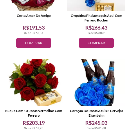
Cesta Amor De Amigo
Orquídea Phalaenopsis Azul Com
Ferrero Rocher
R$191,53
R$266,43
3x de R$ 63,84
3x de R$ 88,81
COMPRAR
COMPRAR
Buquê Com 10 Rosas Vermelhas Com
Coração De Rosas Azuis E Cervejas
Ferrero
Eisenbahn
R$203,19
R$245,03
3x de R$ 67,73
3x de R$ 81,68