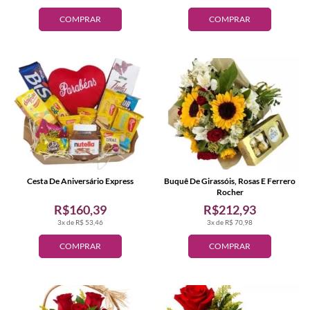
COMPRAR
COMPRAR
Cesta De Aniversário Express
Buquê De Girassóis, Rosas E Ferrero
Rocher
R$160,39
R$212,93
3x de R$ 53,46
3x de R$ 70,98
COMPRAR
COMPRAR