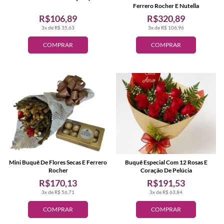
Ferrero Rocher E Nutella
R$106,89
R$320,89
3x de R$ 35,63
3x de R$ 106,96
COMPRAR
COMPRAR
Mini Buquê De Flores Secas E Ferrero
Buquê Especial Com 12 Rosas E
Rocher
Coração De Pelúcia
R$170,13
R$191,53
3x de R$ 56,71
3x de R$ 63,84
COMPRAR
COMPRAR