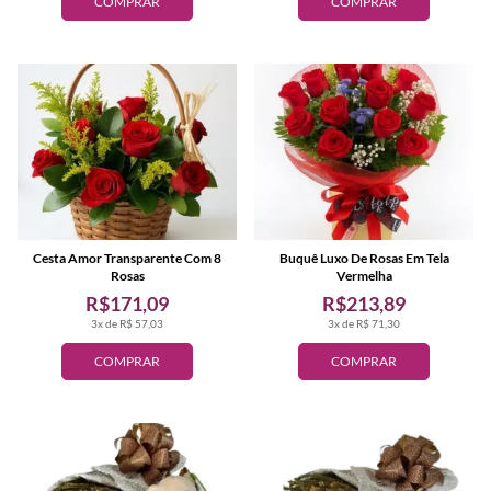
COMPRAR
COMPRAR
Cesta Amor Transparente Com 8
Buquê Luxo De Rosas Em Tela
Rosas
Vermelha
R$171,09
R$213,89
3x de R$ 57,03
3x de R$ 71,30
COMPRAR
COMPRAR