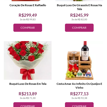
Coração De Rosas E Raffaello
Buquê Luxo De Girassóis E Rosas Na
Tela
R$299,49
R$245,99
3x de R$ 99,83
3x de R$ 82,00
COMPRAR
COMPRAR
Buquê Luxo De Rosas Em Tela
Cesta Amar Ao Infinito Os Queijos E
Vinho
R$213,89
R$277,13
3x de R$ 71,30
3x de R$ 92,38
COMPRAR
COMPRAR