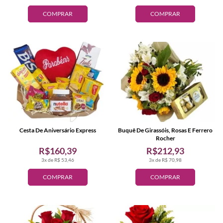
COMPRAR
COMPRAR
Cesta De Aniversário Express
Buquê De Girassóis, Rosas E Ferrero
Rocher
R$160,39
R$212,93
3x de R$ 53,46
3x de R$ 70,98
COMPRAR
COMPRAR