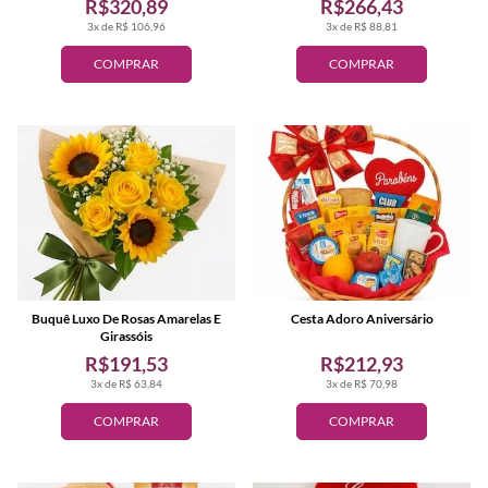
R$320,89
R$266,43
3x de R$ 106,96
3x de R$ 88,81
COMPRAR
COMPRAR
Buquê Luxo De Rosas Amarelas E
Cesta Adoro Aniversário
Girassóis
R$191,53
R$212,93
3x de R$ 63,84
3x de R$ 70,98
COMPRAR
COMPRAR