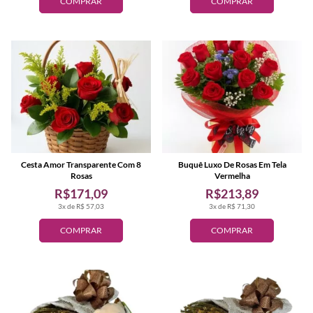
COMPRAR
COMPRAR
Cesta Amor Transparente Com 8
Buquê Luxo De Rosas Em Tela
Rosas
Vermelha
R$171,09
R$213,89
3x de R$ 57,03
3x de R$ 71,30
COMPRAR
COMPRAR