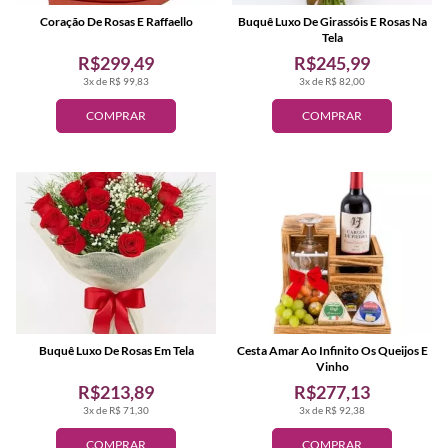
Coração De Rosas E Raffaello
Buquê Luxo De Girassóis E Rosas Na
Tela
R$299,49
R$245,99
3x de R$ 99,83
3x de R$ 82,00
COMPRAR
COMPRAR
Buquê Luxo De Rosas Em Tela
Cesta Amar Ao Infinito Os Queijos E
Vinho
R$213,89
R$277,13
3x de R$ 71,30
3x de R$ 92,38
COMPRAR
COMPRAR