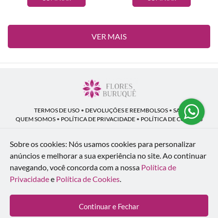
VER MAIS
TERMOS DE USO
•
DEVOLUÇÕES E REEMBOLSOS
•
SAC
QUEM SOMOS
•
POLÍTICA DE PRIVACIDADE
•
POLÍTICA DE COOKIES
Sobre os cookies: Nós usamos cookies para personalizar
anúncios e melhorar a sua experiência no site.
Ao continuar
Flores Buruquê | CNPJ: 53.136.758/0001-18
navegando, você concorda com a nossa
Política de
Rua Coronel João Guilherme Guimarães, 1640 - Bom Retiro - Curitiba - PR -
80520-280
Privacidade
e
Política de Cookies
.
WhatsApp: (41) 98154-876
| Telefone: (41) 9 9815-4876
© 2024-2026 - Todos os direitos reservados - Desenvolvido por
BEX Soluções
Continuar e Fechar
Inteligentes