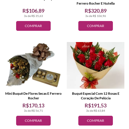
Ferrero Rocher E Nutella
R$106,89
R$320,89
3x de R$ 35,63
3x de R$ 106,96
COMPRAR
COMPRAR
Mini Buquê De Flores Secas E Ferrero
Buquê Especial Com 12 Rosas E
Rocher
Coração De Pelúcia
R$170,13
R$191,53
3x de R$ 56,71
3x de R$ 63,84
COMPRAR
COMPRAR