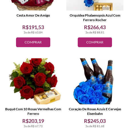
Cesta Amor De Amigo
Orquídea Phalaenopsis Azul Com
Ferrero Rocher
R$191,53
R$266,43
3x de R$ 63,84
3x de R$ 88,81
COMPRAR
COMPRAR
Buquê Com 10 Rosas Vermelhas Com
Coração De Rosas Azuis E Cervejas
Ferrero
Eisenbahn
R$203,19
R$245,03
3x de R$ 67,73
3x de R$ 81,68