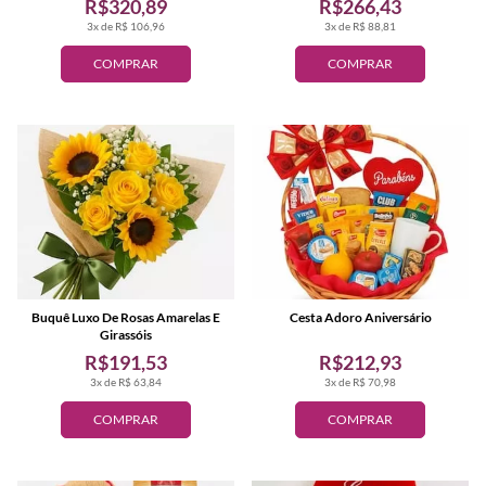
R$320,89
R$266,43
3x de R$ 106,96
3x de R$ 88,81
COMPRAR
COMPRAR
Buquê Luxo De Rosas Amarelas E
Cesta Adoro Aniversário
Girassóis
R$191,53
R$212,93
3x de R$ 63,84
3x de R$ 70,98
COMPRAR
COMPRAR