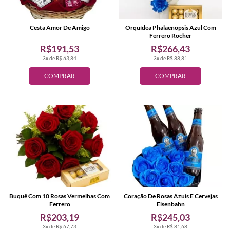
Cesta Amor De Amigo
Orquídea Phalaenopsis Azul Com
Ferrero Rocher
R$191,53
R$266,43
3x de R$ 63,84
3x de R$ 88,81
COMPRAR
COMPRAR
Buquê Com 10 Rosas Vermelhas Com
Coração De Rosas Azuis E Cervejas
Ferrero
Eisenbahn
R$203,19
R$245,03
3x de R$ 67,73
3x de R$ 81,68