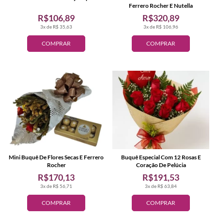
Ferrero Rocher E Nutella
R$106,89
R$320,89
3x de R$ 35,63
3x de R$ 106,96
COMPRAR
COMPRAR
Mini Buquê De Flores Secas E Ferrero
Buquê Especial Com 12 Rosas E
Rocher
Coração De Pelúcia
R$170,13
R$191,53
3x de R$ 56,71
3x de R$ 63,84
COMPRAR
COMPRAR