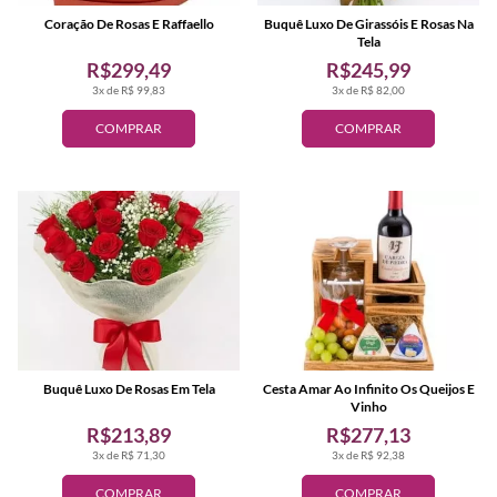
Coração De Rosas E Raffaello
Buquê Luxo De Girassóis E Rosas Na
Tela
R$299,49
R$245,99
3x de R$ 99,83
3x de R$ 82,00
COMPRAR
COMPRAR
Buquê Luxo De Rosas Em Tela
Cesta Amar Ao Infinito Os Queijos E
Vinho
R$213,89
R$277,13
3x de R$ 71,30
3x de R$ 92,38
COMPRAR
COMPRAR