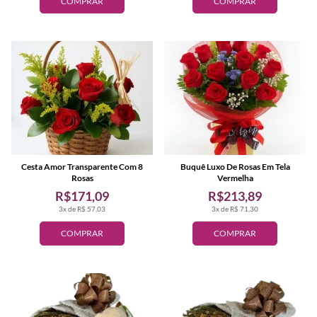
COMPRAR
COMPRAR
Cesta Amor Transparente Com 8
Buquê Luxo De Rosas Em Tela
Rosas
Vermelha
R$171,09
R$213,89
3x de R$ 57,03
3x de R$ 71,30
COMPRAR
COMPRAR