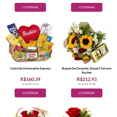
COMPRAR
COMPRAR
Cesta De Aniversário Express
Buquê De Girassóis, Rosas E Ferrero
Rocher
R$160,39
R$212,93
3x de R$ 53,46
3x de R$ 70,98
COMPRAR
COMPRAR