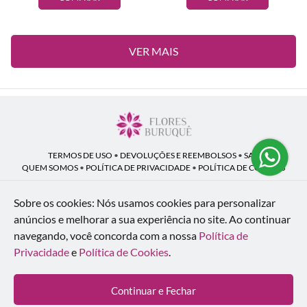
VER MAIS
TERMOS DE USO
•
DEVOLUÇÕES E REEMBOLSOS
•
SAC
QUEM SOMOS
•
POLÍTICA DE PRIVACIDADE
•
POLÍTICA DE COOKIES
Sobre os cookies: Nós usamos cookies para personalizar
anúncios e melhorar a sua experiência no site.
Ao continuar
Flores Buruquê | CNPJ: 53.136.758/0001-18
navegando, você concorda com a nossa
Política de
Rua Coronel João Guilherme Guimarães, 1640 - Bom Retiro - Curitiba - PR -
80520-280
Privacidade
e
Política de Cookies
.
WhatsApp: (41) 98154-876
| Telefone: (41) 9 9815-4876
© 2024-2026 - Todos os direitos reservados - Desenvolvido por
BEX Soluções
Continuar e Fechar
Inteligentes