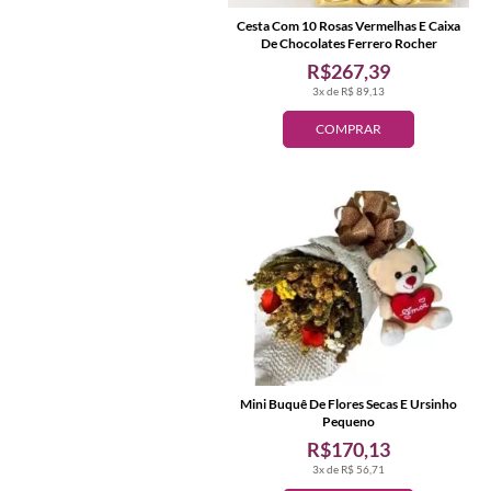
Cesta Com 10 Rosas Vermelhas E Caixa
De Chocolates Ferrero Rocher
R$267,39
3x de R$ 89,13
COMPRAR
Mini Buquê De Flores Secas E Ursinho
Pequeno
R$170,13
3x de R$ 56,71