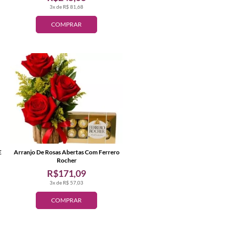
3x de R$ 81,68
COMPRAR
E
Arranjo De Rosas Abertas Com Ferrero
Rocher
R$171,09
3x de R$ 57,03
COMPRAR