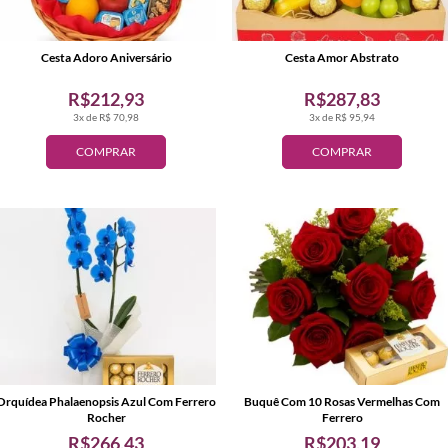
Cesta Adoro Aniversário
Cesta Amor Abstrato
R$212,93
R$287,83
3x de R$ 70,98
3x de R$ 95,94
COMPRAR
COMPRAR
Orquídea Phalaenopsis Azul Com Ferrero
Buquê Com 10 Rosas Vermelhas Com
Rocher
Ferrero
R$266,43
R$203,19