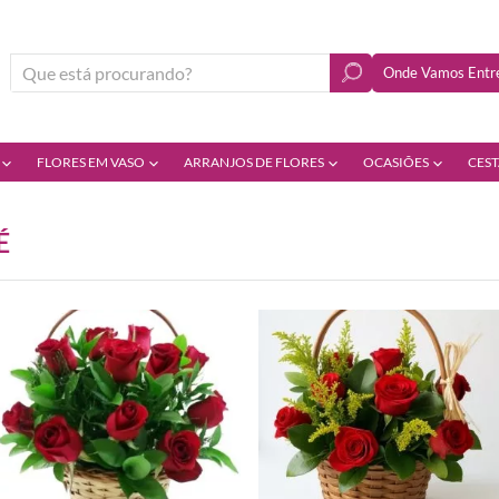
Onde Vamos Entre
FLORES EM VASO
ARRANJOS DE FLORES
OCASIÕES
CEST
É