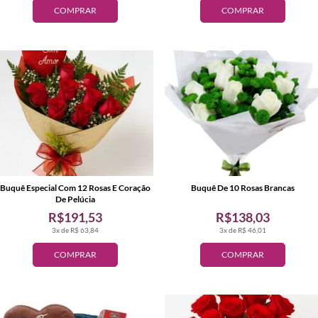
COMPRAR
COMPRAR
Buquê Especial Com 12 Rosas E Coração
Buquê De 10 Rosas Brancas
De Pelúcia
R$191,53
R$138,03
3x de R$ 63,84
3x de R$ 46,01
COMPRAR
COMPRAR