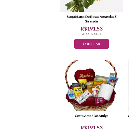
Buquê Luxo De Rosas Amarelas E
Girassóis
R$191,53
3x de R$ 63,84
COMPRAR
Cesta Amor De Amigo
R$191,53