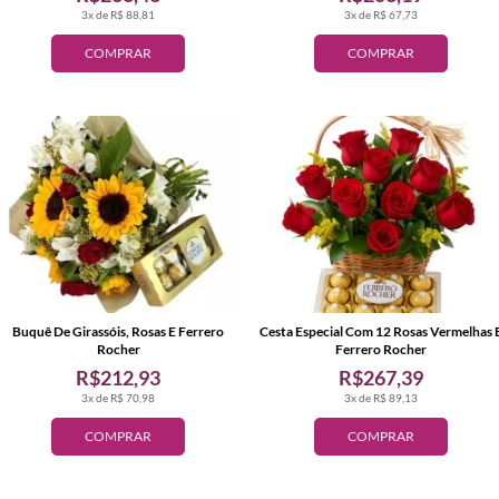
3x de R$ 88,81
3x de R$ 67,73
COMPRAR
COMPRAR
Buquê De Girassóis, Rosas E Ferrero
Cesta Especial Com 12 Rosas Vermelhas 
Rocher
Ferrero Rocher
R$212,93
R$267,39
3x de R$ 70,98
3x de R$ 89,13
COMPRAR
COMPRAR