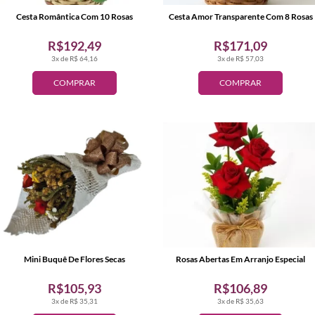
Cesta Romântica Com 10 Rosas
Cesta Amor Transparente Com 8 Rosas
R$192,49
R$171,09
3x de R$ 64,16
3x de R$ 57,03
COMPRAR
COMPRAR
Mini Buquê De Flores Secas
Rosas Abertas Em Arranjo Especial
R$105,93
R$106,89
3x de R$ 35,31
3x de R$ 35,63