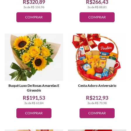
R$320,89
R$266,43
3x de R$ 106,96
3x de R$ 88,81
COMPRAR
COMPRAR
Buquê Luxo De Rosas Amarelas E
Cesta Adoro Aniversário
Girassóis
R$191,53
R$212,93
3x de R$ 63,84
3x de R$ 70,98
COMPRAR
COMPRAR