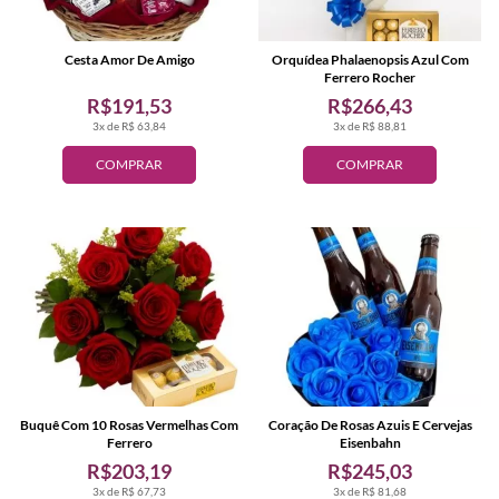
Cesta Amor De Amigo
Orquídea Phalaenopsis Azul Com
Ferrero Rocher
R$191,53
R$266,43
3x de R$ 63,84
3x de R$ 88,81
COMPRAR
COMPRAR
Buquê Com 10 Rosas Vermelhas Com
Coração De Rosas Azuis E Cervejas
Ferrero
Eisenbahn
R$203,19
R$245,03
3x de R$ 67,73
3x de R$ 81,68