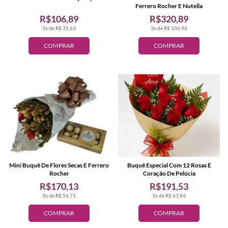
Ferrero Rocher E Nutella
R$106,89
R$320,89
3x de R$ 35,63
3x de R$ 106,96
COMPRAR
COMPRAR
Mini Buquê De Flores Secas E Ferrero
Buquê Especial Com 12 Rosas E
Rocher
Coração De Pelúcia
R$170,13
R$191,53
3x de R$ 56,71
3x de R$ 63,84
COMPRAR
COMPRAR