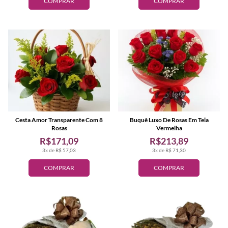
COMPRAR
COMPRAR
Cesta Amor Transparente Com 8
Buquê Luxo De Rosas Em Tela
Rosas
Vermelha
R$171,09
R$213,89
3x de R$ 57,03
3x de R$ 71,30
COMPRAR
COMPRAR