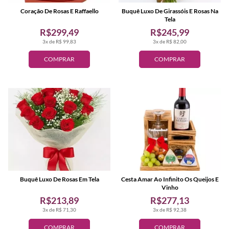
Coração De Rosas E Raffaello
Buquê Luxo De Girassóis E Rosas Na
Tela
R$299,49
R$245,99
3x de R$ 99,83
3x de R$ 82,00
COMPRAR
COMPRAR
Buquê Luxo De Rosas Em Tela
Cesta Amar Ao Infinito Os Queijos E
Vinho
R$213,89
R$277,13
3x de R$ 71,30
3x de R$ 92,38
COMPRAR
COMPRAR