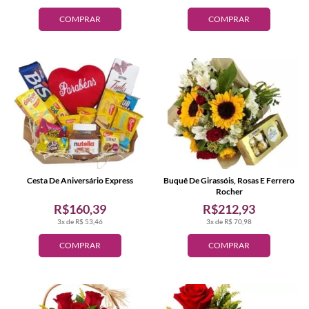
COMPRAR
COMPRAR
Cesta De Aniversário Express
Buquê De Girassóis, Rosas E Ferrero
Rocher
R$160,39
R$212,93
3x de R$ 53,46
3x de R$ 70,98
COMPRAR
COMPRAR