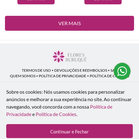
VER MAIS
TERMOS DE USO
•
DEVOLUÇÕES E REEMBOLSOS
•
SAC
QUEM SOMOS
•
POLÍTICA DE PRIVACIDADE
•
POLÍTICA DE COOKIES
Sobre os cookies: Nós usamos cookies para personalizar
anúncios e melhorar a sua experiência no site.
Ao continuar
Flores Buruquê | CNPJ: 53.136.758/0001-18
navegando, você concorda com a nossa
Política de
Rua Coronel João Guilherme Guimarães, 1640 - Bom Retiro - Curitiba - PR -
80520-280
Privacidade
e
Política de Cookies
.
WhatsApp: (41) 98154-876
| Telefone: (41) 9 9815-4876
© 2024-2026 - Todos os direitos reservados - Desenvolvido por
BEX Soluções
Continuar e Fechar
Inteligentes