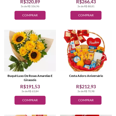
R$320,89
R$266,43
3x de R$ 106,96
3x de R$ 88,81
COMPRAR
COMPRAR
Buquê Luxo De Rosas Amarelas E
Cesta Adoro Aniversário
Girassóis
R$191,53
R$212,93
3x de R$ 63,84
3x de R$ 70,98
COMPRAR
COMPRAR