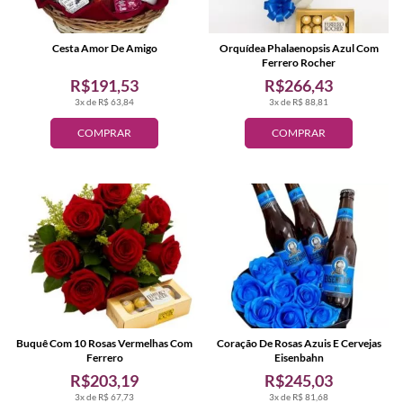
Cesta Amor De Amigo
Orquídea Phalaenopsis Azul Com
Ferrero Rocher
R$191,53
R$266,43
3x de R$ 63,84
3x de R$ 88,81
COMPRAR
COMPRAR
Buquê Com 10 Rosas Vermelhas Com
Coração De Rosas Azuis E Cervejas
Ferrero
Eisenbahn
R$203,19
R$245,03
3x de R$ 67,73
3x de R$ 81,68