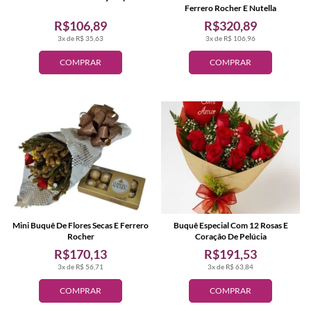
Ferrero Rocher E Nutella
R$106,89
R$320,89
3x de R$ 35,63
3x de R$ 106,96
COMPRAR
COMPRAR
Mini Buquê De Flores Secas E Ferrero
Buquê Especial Com 12 Rosas E
Rocher
Coração De Pelúcia
R$170,13
R$191,53
3x de R$ 56,71
3x de R$ 63,84
COMPRAR
COMPRAR