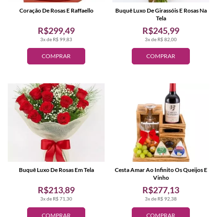
Coração De Rosas E Raffaello
Buquê Luxo De Girassóis E Rosas Na
Tela
R$299,49
R$245,99
3x de R$ 99,83
3x de R$ 82,00
COMPRAR
COMPRAR
Buquê Luxo De Rosas Em Tela
Cesta Amar Ao Infinito Os Queijos E
Vinho
R$213,89
R$277,13
3x de R$ 71,30
3x de R$ 92,38
COMPRAR
COMPRAR