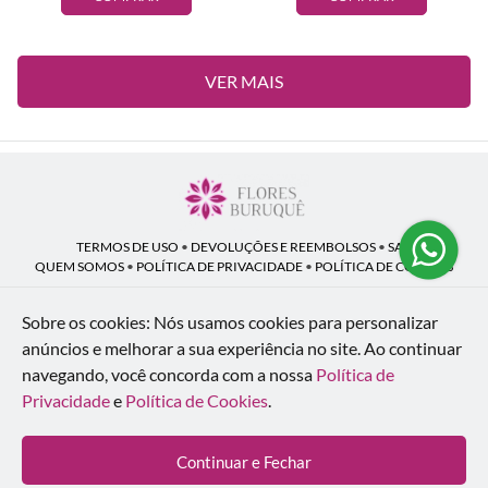
VER MAIS
TERMOS DE USO
•
DEVOLUÇÕES E REEMBOLSOS
•
SAC
QUEM SOMOS
•
POLÍTICA DE PRIVACIDADE
•
POLÍTICA DE COOKIES
Sobre os cookies: Nós usamos cookies para personalizar
anúncios e melhorar a sua experiência no site.
Ao continuar
Flores Buruquê | CNPJ: 53.136.758/0001-18
navegando, você concorda com a nossa
Política de
Rua Coronel João Guilherme Guimarães, 1640 - Bom Retiro - Curitiba - PR -
80520-280
Privacidade
e
Política de Cookies
.
WhatsApp: (41) 98154-876
| Telefone: (41) 9 9815-4876
© 2024-2026 - Todos os direitos reservados - Desenvolvido por
BEX Soluções
Continuar e Fechar
Inteligentes