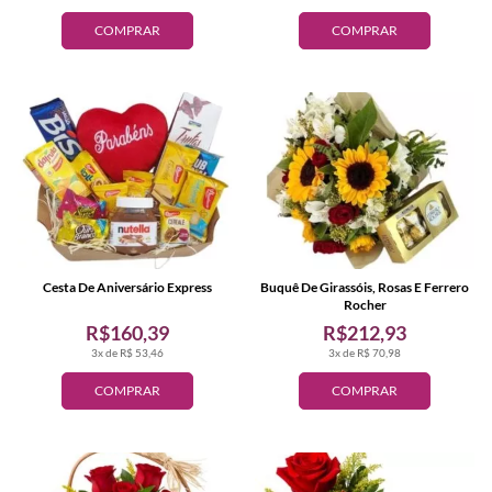
COMPRAR
COMPRAR
Cesta De Aniversário Express
Buquê De Girassóis, Rosas E Ferrero
Rocher
R$160,39
R$212,93
3x de R$ 53,46
3x de R$ 70,98
COMPRAR
COMPRAR