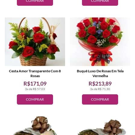
COMPRAR
COMPRAR
Cesta Amor Transparente Com 8
Buquê Luxo De Rosas Em Tela
Rosas
Vermelha
R$171,09
R$213,89
3x de R$ 57,03
3x de R$ 71,30
COMPRAR
COMPRAR