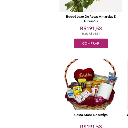
Buquê Luxo De Rosas Amarelas E
Girassóis
R$191,53
3x de R$ 63,84
COMPRAR
Cesta Amor De Amigo
R$191,53