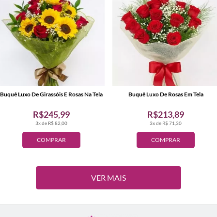
Buquê Luxo De Girassóis E Rosas Na Tela
Buquê Luxo De Rosas Em Tela
R$245,99
R$213,89
3x de R$ 82,00
3x de R$ 71,30
COMPRAR
COMPRAR
VER MAIS