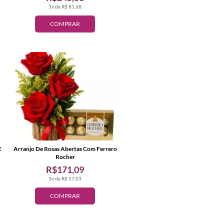
3x de R$ 81,68
COMPRAR
E
Arranjo De Rosas Abertas Com Ferrero
Rocher
R$171,09
3x de R$ 57,03
COMPRAR