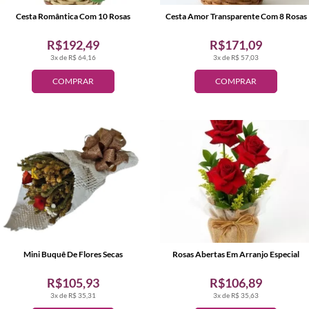
Cesta Romântica Com 10 Rosas
Cesta Amor Transparente Com 8 Rosas
R$192,49
R$171,09
3x de R$ 64,16
3x de R$ 57,03
COMPRAR
COMPRAR
Mini Buquê De Flores Secas
Rosas Abertas Em Arranjo Especial
R$105,93
R$106,89
3x de R$ 35,31
3x de R$ 35,63