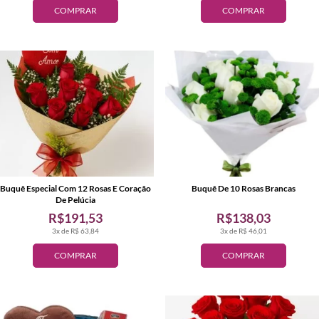
COMPRAR
COMPRAR
Buquê Especial Com 12 Rosas E Coração
Buquê De 10 Rosas Brancas
De Pelúcia
R$191,53
R$138,03
3x de R$ 63,84
3x de R$ 46,01
COMPRAR
COMPRAR