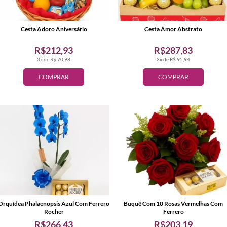
Cesta Adoro Aniversário
Cesta Amor Abstrato
R$212,93
R$287,83
3x de R$ 70,98
3x de R$ 95,94
COMPRAR
COMPRAR
Orquídea Phalaenopsis Azul Com Ferrero
Buquê Com 10 Rosas Vermelhas Com
Rocher
Ferrero
R$266,43
R$203,19