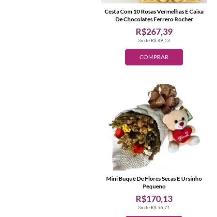
Cesta Com 10 Rosas Vermelhas E Caixa
De Chocolates Ferrero Rocher
R$267,39
3x de R$ 89,13
COMPRAR
Mini Buquê De Flores Secas E Ursinho
Pequeno
R$170,13
3x de R$ 56,71