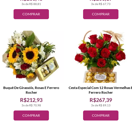
3x de R$ 88,81
3x de R$ 67,73
COMPRAR
COMPRAR
Buquê De Girassóis, Rosas E Ferrero
Cesta Especial Com 12 Rosas Vermelhas 
Rocher
Ferrero Rocher
R$212,93
R$267,39
3x de R$ 70,98
3x de R$ 89,13
COMPRAR
COMPRAR