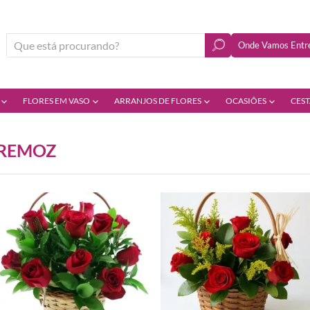
Onde Vamos Entre
FLORES EM VASO
ARRANJOS DE FLORES
OCASIÕES
CEST
TREMOZ