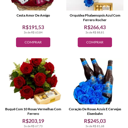
Cesta Amor De Amigo
Orquídea Phalaenopsis Azul Com
Ferrero Rocher
R$191,53
R$266,43
3x de R$ 63,84
3x de R$ 88,81
COMPRAR
COMPRAR
Buquê Com 10 Rosas Vermelhas Com
Coração De Rosas Azuis E Cervejas
Ferrero
Eisenbahn
R$203,19
R$245,03
3x de R$ 67,73
3x de R$ 81,68