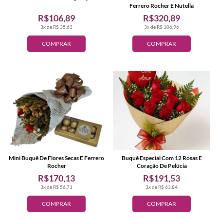
Ferrero Rocher E Nutella
R$106,89
R$320,89
3x de R$ 35,63
3x de R$ 106,96
COMPRAR
COMPRAR
Mini Buquê De Flores Secas E Ferrero
Buquê Especial Com 12 Rosas E
Rocher
Coração De Pelúcia
R$170,13
R$191,53
3x de R$ 56,71
3x de R$ 63,84
COMPRAR
COMPRAR