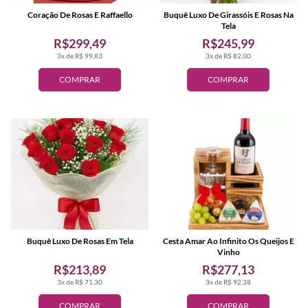
Coração De Rosas E Raffaello
Buquê Luxo De Girassóis E Rosas Na
Tela
R$299,49
R$245,99
3x de R$ 99,83
3x de R$ 82,00
COMPRAR
COMPRAR
Buquê Luxo De Rosas Em Tela
Cesta Amar Ao Infinito Os Queijos E
Vinho
R$213,89
R$277,13
3x de R$ 71,30
3x de R$ 92,38
COMPRAR
COMPRAR