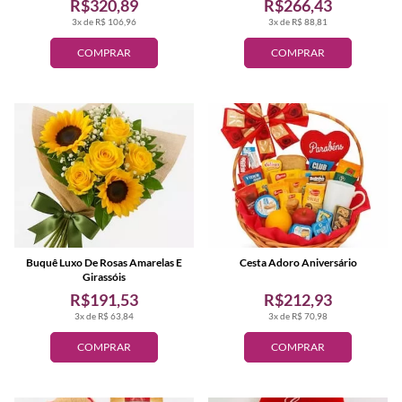
R$320,89
R$266,43
3x de R$ 106,96
3x de R$ 88,81
COMPRAR
COMPRAR
Buquê Luxo De Rosas Amarelas E
Cesta Adoro Aniversário
Girassóis
R$191,53
R$212,93
3x de R$ 63,84
3x de R$ 70,98
COMPRAR
COMPRAR