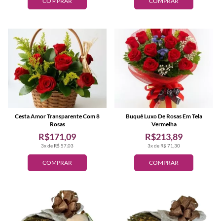
COMPRAR
COMPRAR
Cesta Amor Transparente Com 8
Buquê Luxo De Rosas Em Tela
Rosas
Vermelha
R$171,09
R$213,89
3x de R$ 57,03
3x de R$ 71,30
COMPRAR
COMPRAR