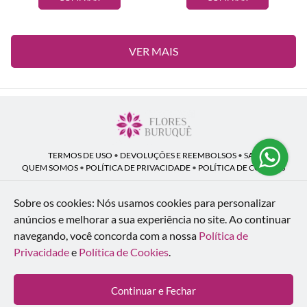
VER MAIS
TERMOS DE USO
•
DEVOLUÇÕES E REEMBOLSOS
•
SAC
QUEM SOMOS
•
POLÍTICA DE PRIVACIDADE
•
POLÍTICA DE COOKIES
Sobre os cookies: Nós usamos cookies para personalizar
anúncios e melhorar a sua experiência no site.
Ao continuar
Flores Buruquê | CNPJ: 53.136.758/0001-18
navegando, você concorda com a nossa
Política de
Rua Coronel João Guilherme Guimarães, 1640 - Bom Retiro - Curitiba - PR -
80520-280
Privacidade
e
Política de Cookies
.
WhatsApp: (41) 98154-876
| Telefone: (41) 9 9815-4876
© 2024-2026 - Todos os direitos reservados - Desenvolvido por
BEX Soluções
Continuar e Fechar
Inteligentes