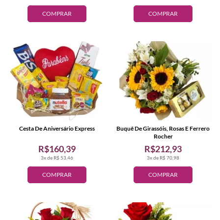
COMPRAR
COMPRAR
Cesta De Aniversário Express
Buquê De Girassóis, Rosas E Ferrero
Rocher
R$160,39
R$212,93
3x de R$ 53,46
3x de R$ 70,98
COMPRAR
COMPRAR