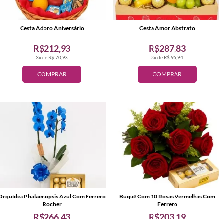
Cesta Adoro Aniversário
Cesta Amor Abstrato
R$212,93
R$287,83
3x de R$ 70,98
3x de R$ 95,94
COMPRAR
COMPRAR
Orquídea Phalaenopsis Azul Com Ferrero
Buquê Com 10 Rosas Vermelhas Com
Rocher
Ferrero
R$266,43
R$203,19