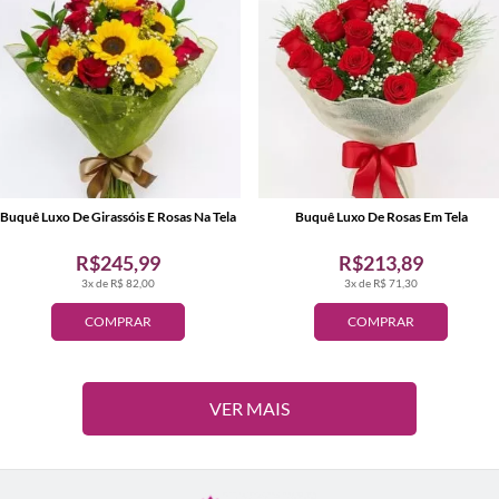
Buquê Luxo De Girassóis E Rosas Na Tela
Buquê Luxo De Rosas Em Tela
R$245,99
R$213,89
3x de R$ 82,00
3x de R$ 71,30
COMPRAR
COMPRAR
VER MAIS