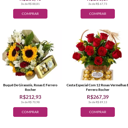
3x de R$ 88,81
3x de R$ 67,73
COMPRAR
COMPRAR
Buquê De Girassóis, Rosas E Ferrero
Cesta Especial Com 12 Rosas Vermelhas 
Rocher
Ferrero Rocher
R$212,93
R$267,39
3x de R$ 70,98
3x de R$ 89,13
COMPRAR
COMPRAR