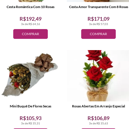
Cesta Romântica Com 10 Rosas
Cesta Amor Transparente Com 8 Rosas
R$192,49
R$171,09
3x de R$ 64,16
3x de R$ 57,03
COMPRAR
COMPRAR
Mini Buquê De Flores Secas
Rosas Abertas Em Arranjo Especial
R$105,93
R$106,89
3x de R$ 35,31
3x de R$ 35,63