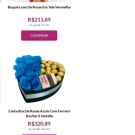
Buquê Luxo De Rosas Em Tela Vermelha
R$213,89
3x de R$ 71,30
COMPRAR
Cesta Box De Rosas Azuis Com Ferrero
Rocher E Nutella
R$320,89
3x de R$ 106,96