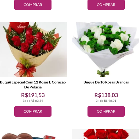
COMPRAR
COMPRAR
Buquê Especial Com 12 Rosas E Coração
Buquê De 10 Rosas Brancas
De Pelúcia
R$191,53
R$138,03
3x de R$ 63,84
3x de R$ 46,01
COMPRAR
COMPRAR