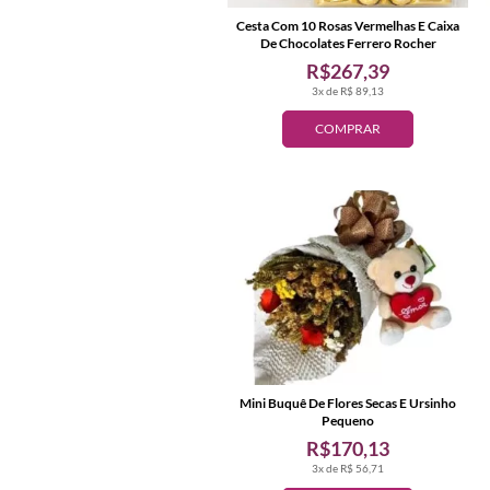
Cesta Com 10 Rosas Vermelhas E Caixa
De Chocolates Ferrero Rocher
R$267,39
3x de R$ 89,13
COMPRAR
Mini Buquê De Flores Secas E Ursinho
Pequeno
R$170,13
3x de R$ 56,71