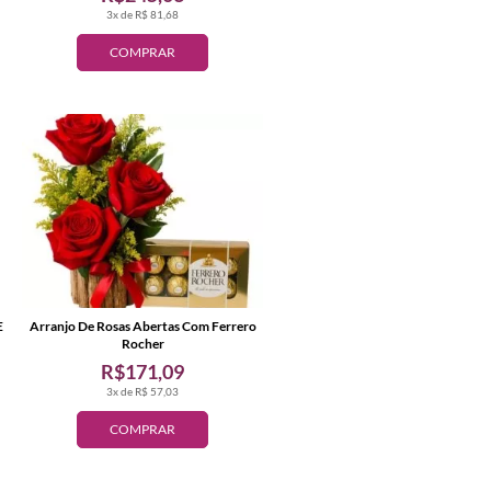
3x de R$ 81,68
COMPRAR
E
Arranjo De Rosas Abertas Com Ferrero
Rocher
R$171,09
3x de R$ 57,03
COMPRAR