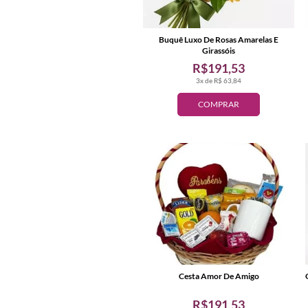
Buquê Luxo De Rosas Amarelas E
Girassóis
R$191,53
3x de R$ 63,84
COMPRAR
Cesta Amor De Amigo
R$191,53