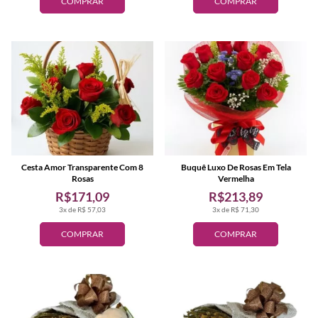
COMPRAR
COMPRAR
Cesta Amor Transparente Com 8
Buquê Luxo De Rosas Em Tela
Rosas
Vermelha
R$171,09
R$213,89
3x de R$ 57,03
3x de R$ 71,30
COMPRAR
COMPRAR