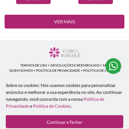
VER MAIS
TERMOS DE USO
•
DEVOLUÇÕES E REEMBOLSOS
•
SAC
QUEM SOMOS
•
POLÍTICA DE PRIVACIDADE
•
POLÍTICA DE COOKIES
Sobre os cookies: Nós usamos cookies para personalizar
anúncios e melhorar a sua experiência no site.
Ao continuar
Flores Buruquê | CNPJ: 53.136.758/0001-18
navegando, você concorda com a nossa
Política de
Rua Coronel João Guilherme Guimarães, 1640 - Bom Retiro - Curitiba - PR -
80520-280
Privacidade
e
Política de Cookies
.
WhatsApp: (41) 98154-876
| Telefone: (41) 9 9815-4876
© 2024-2026 - Todos os direitos reservados - Desenvolvido por
BEX Soluções
Continuar e Fechar
Inteligentes