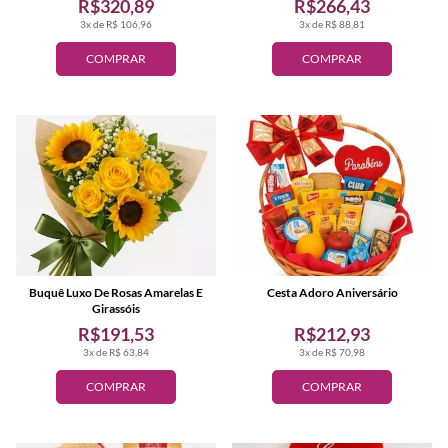
R$320,89
R$266,43
3x de R$ 106,96
3x de R$ 88,81
COMPRAR
COMPRAR
Buquê Luxo De Rosas Amarelas E
Cesta Adoro Aniversário
Girassóis
R$191,53
R$212,93
3x de R$ 63,84
3x de R$ 70,98
COMPRAR
COMPRAR