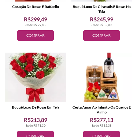
Coração De Rosas E Raffaello
Buquê Luxo De Girassóis E Rosas Na
Tela
R$299,49
R$245,99
3x de R$ 99,83
3x de R$ 82,00
COMPRAR
COMPRAR
Buquê Luxo De Rosas Em Tela
Cesta Amar Ao Infinito Os Queijos E
Vinho
R$213,89
R$277,13
3x de R$ 71,30
3x de R$ 92,38
COMPRAR
COMPRAR