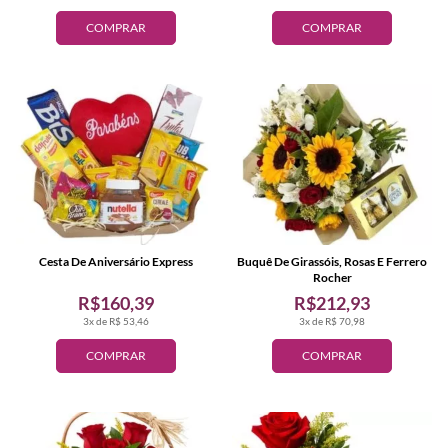
COMPRAR
COMPRAR
Cesta De Aniversário Express
Buquê De Girassóis, Rosas E Ferrero
Rocher
R$160,39
R$212,93
3x de R$ 53,46
3x de R$ 70,98
COMPRAR
COMPRAR