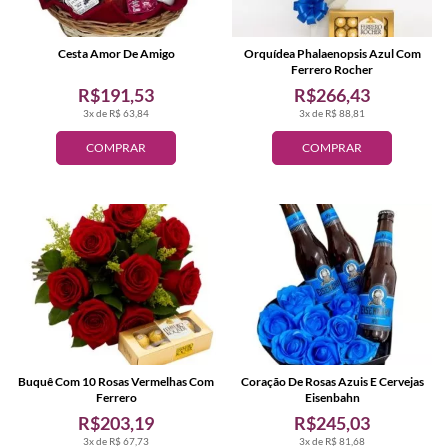
Cesta Amor De Amigo
Orquídea Phalaenopsis Azul Com
Ferrero Rocher
R$191,53
R$266,43
3x de R$ 63,84
3x de R$ 88,81
COMPRAR
COMPRAR
Buquê Com 10 Rosas Vermelhas Com
Coração De Rosas Azuis E Cervejas
Ferrero
Eisenbahn
R$203,19
R$245,03
3x de R$ 67,73
3x de R$ 81,68