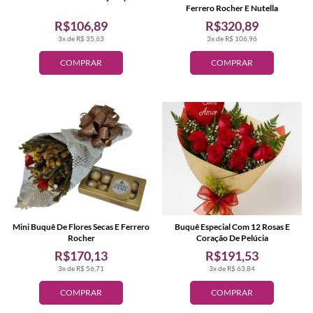
Ferrero Rocher E Nutella
R$106,89
R$320,89
3x de R$ 35,63
3x de R$ 106,96
COMPRAR
COMPRAR
Mini Buquê De Flores Secas E Ferrero
Buquê Especial Com 12 Rosas E
Rocher
Coração De Pelúcia
R$170,13
R$191,53
3x de R$ 56,71
3x de R$ 63,84
COMPRAR
COMPRAR