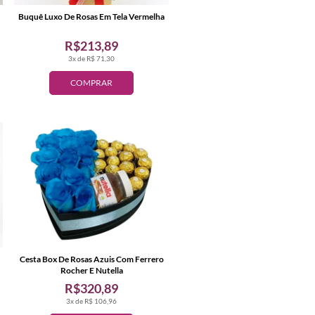
Buquê Luxo De Rosas Em Tela Vermelha
R$213,89
3x de R$ 71,30
COMPRAR
Cesta Box De Rosas Azuis Com Ferrero
Rocher E Nutella
R$320,89
3x de R$ 106,96