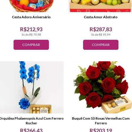
Cesta Adoro Aniversário
Cesta Amor Abstrato
R$212,93
R$287,83
3x de R$ 70,98
3x de R$ 95,94
COMPRAR
COMPRAR
Orquídea Phalaenopsis Azul Com Ferrero
Buquê Com 10 Rosas Vermelhas Com
Rocher
Ferrero
R$266,43
R$203,19