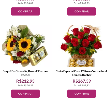
3x de R$ 88,81
3x de R$ 67,73
COMPRAR
COMPRAR
Buquê De Girassóis, Rosas E Ferrero
Cesta Especial Com 12 Rosas Vermelhas 
Rocher
Ferrero Rocher
R$212,93
R$267,39
3x de R$ 70,98
3x de R$ 89,13
COMPRAR
COMPRAR