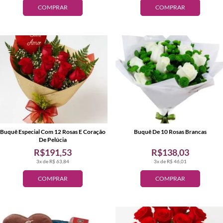
COMPRAR
COMPRAR
Buquê Especial Com 12 Rosas E Coração
Buquê De 10 Rosas Brancas
De Pelúcia
R$191,53
R$138,03
3x de R$ 63,84
3x de R$ 46,01
COMPRAR
COMPRAR