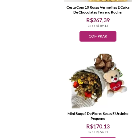
Cesta Com 10 Rosas Vermelhas E Caixa
De Chocolates Ferrero Rocher
R$267,39
3x de R$ 89,13
COMPRAR
Mini Buquê De Flores Secas E Ursinho
Pequeno
R$170,13
3x de R$ 56,71