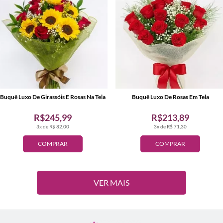
Buquê Luxo De Girassóis E Rosas Na Tela
Buquê Luxo De Rosas Em Tela
R$245,99
R$213,89
3x de R$ 82,00
3x de R$ 71,30
COMPRAR
COMPRAR
VER MAIS