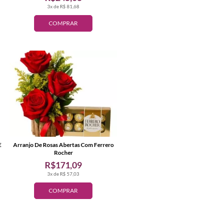
3x de R$ 81,68
COMPRAR
E
Arranjo De Rosas Abertas Com Ferrero
Rocher
R$171,09
3x de R$ 57,03
COMPRAR