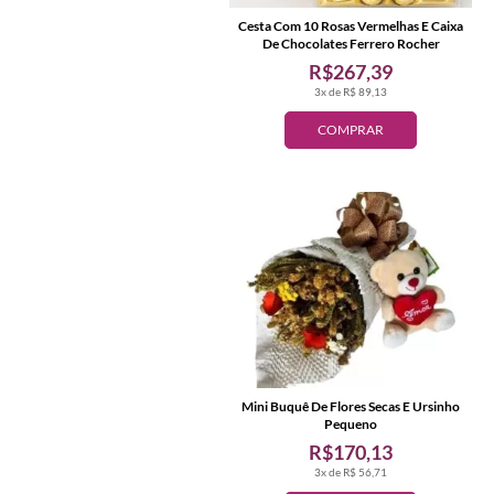
Cesta Com 10 Rosas Vermelhas E Caixa
De Chocolates Ferrero Rocher
R$267,39
3x de R$ 89,13
COMPRAR
Mini Buquê De Flores Secas E Ursinho
Pequeno
R$170,13
3x de R$ 56,71