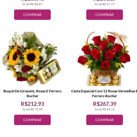
3x de R$ 88,81
3x de R$ 67,73
COMPRAR
COMPRAR
Buquê De Girassóis, Rosas E Ferrero
Cesta Especial Com 12 Rosas Vermelhas 
Rocher
Ferrero Rocher
R$212,93
R$267,39
3x de R$ 70,98
3x de R$ 89,13
COMPRAR
COMPRAR