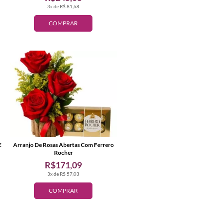
3x de R$ 81,68
COMPRAR
E
Arranjo De Rosas Abertas Com Ferrero
Rocher
R$171,09
3x de R$ 57,03
COMPRAR