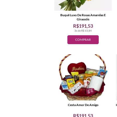
Buquê Luxo De Rosas Amarelas E
Girassóis
R$191,53
3x de R$ 63,84
COMPRAR
Cesta Amor De Amigo
R$191,53