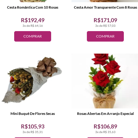
Cesta Romântica Com 10 Rosas
Cesta Amor Transparente Com 8 Rosas
R$192,49
R$171,09
3x de R$ 64,16
3x de R$ 57,03
COMPRAR
COMPRAR
Mini Buquê De Flores Secas
Rosas Abertas Em Arranjo Especial
R$105,93
R$106,89
3x de R$ 35,31
3x de R$ 35,63