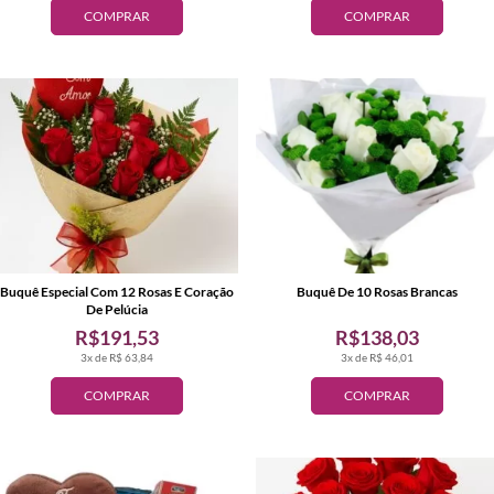
COMPRAR
COMPRAR
Buquê Especial Com 12 Rosas E Coração
Buquê De 10 Rosas Brancas
De Pelúcia
R$191,53
R$138,03
3x de R$ 63,84
3x de R$ 46,01
COMPRAR
COMPRAR