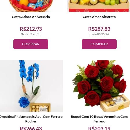
Cesta Adoro Aniversário
Cesta Amor Abstrato
R$212,93
R$287,83
3x de R$ 70,98
3x de R$ 95,94
COMPRAR
COMPRAR
Orquídea Phalaenopsis Azul Com Ferrero
Buquê Com 10 Rosas Vermelhas Com
Rocher
Ferrero
R$266,43
R$203,19