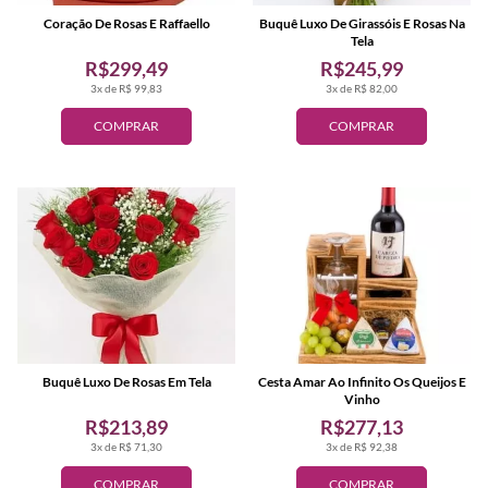
Coração De Rosas E Raffaello
Buquê Luxo De Girassóis E Rosas Na
Tela
R$299,49
R$245,99
3x de R$ 99,83
3x de R$ 82,00
COMPRAR
COMPRAR
Buquê Luxo De Rosas Em Tela
Cesta Amar Ao Infinito Os Queijos E
Vinho
R$213,89
R$277,13
3x de R$ 71,30
3x de R$ 92,38
COMPRAR
COMPRAR