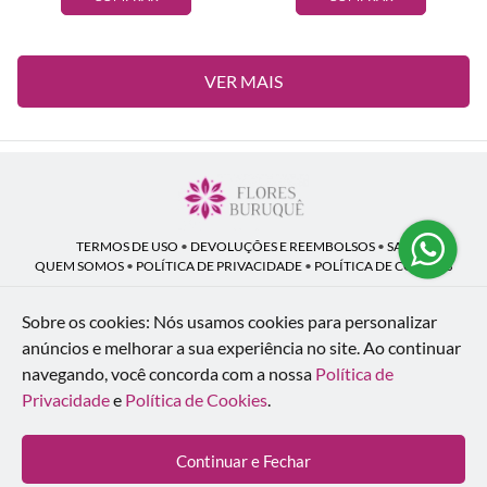
VER MAIS
TERMOS DE USO
•
DEVOLUÇÕES E REEMBOLSOS
•
SAC
QUEM SOMOS
•
POLÍTICA DE PRIVACIDADE
•
POLÍTICA DE COOKIES
Sobre os cookies: Nós usamos cookies para personalizar
anúncios e melhorar a sua experiência no site.
Ao continuar
Flores Buruquê | CNPJ: 53.136.758/0001-18
navegando, você concorda com a nossa
Política de
Rua Coronel João Guilherme Guimarães, 1640 - Bom Retiro - Curitiba - PR -
80520-280
Privacidade
e
Política de Cookies
.
WhatsApp: (41) 98154-876
| Telefone: (41) 9 9815-4876
© 2024-2026 - Todos os direitos reservados - Desenvolvido por
BEX Soluções
Continuar e Fechar
Inteligentes