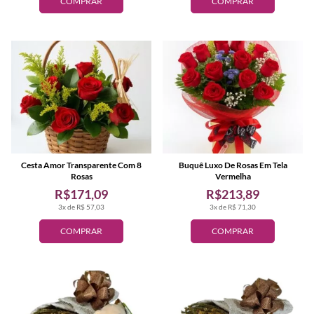
COMPRAR
COMPRAR
Cesta Amor Transparente Com 8
Buquê Luxo De Rosas Em Tela
Rosas
Vermelha
R$171,09
R$213,89
3x de R$ 57,03
3x de R$ 71,30
COMPRAR
COMPRAR