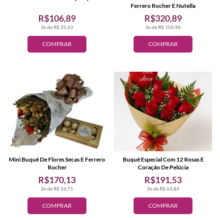
Ferrero Rocher E Nutella
R$106,89
R$320,89
3x de R$ 35,63
3x de R$ 106,96
COMPRAR
COMPRAR
Mini Buquê De Flores Secas E Ferrero
Buquê Especial Com 12 Rosas E
Rocher
Coração De Pelúcia
R$170,13
R$191,53
3x de R$ 56,71
3x de R$ 63,84
COMPRAR
COMPRAR