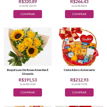
R$320,89
R$266,43
3x de R$ 106,96
3x de R$ 88,81
COMPRAR
COMPRAR
Buquê Luxo De Rosas Amarelas E
Cesta Adoro Aniversário
Girassóis
R$191,53
R$212,93
3x de R$ 63,84
3x de R$ 70,98
COMPRAR
COMPRAR