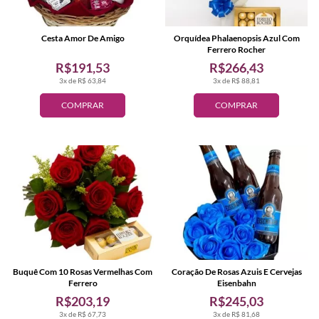
Cesta Amor De Amigo
Orquídea Phalaenopsis Azul Com
Ferrero Rocher
R$191,53
R$266,43
3x de R$ 63,84
3x de R$ 88,81
COMPRAR
COMPRAR
Buquê Com 10 Rosas Vermelhas Com
Coração De Rosas Azuis E Cervejas
Ferrero
Eisenbahn
R$203,19
R$245,03
3x de R$ 67,73
3x de R$ 81,68