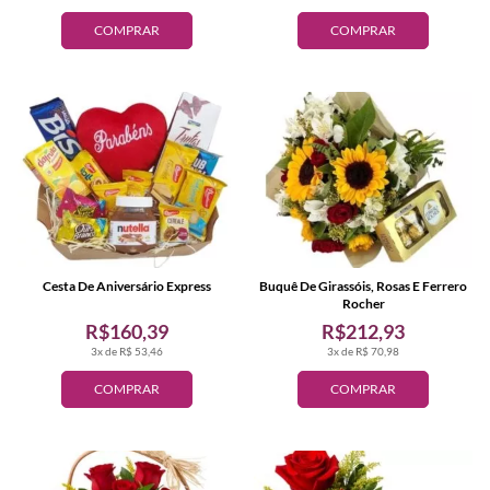
COMPRAR
COMPRAR
Cesta De Aniversário Express
Buquê De Girassóis, Rosas E Ferrero
Rocher
R$160,39
R$212,93
3x de R$ 53,46
3x de R$ 70,98
COMPRAR
COMPRAR