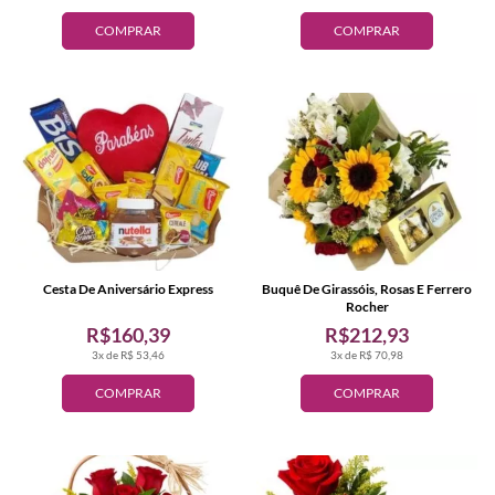
COMPRAR
COMPRAR
Cesta De Aniversário Express
Buquê De Girassóis, Rosas E Ferrero
Rocher
R$160,39
R$212,93
3x de R$ 53,46
3x de R$ 70,98
COMPRAR
COMPRAR