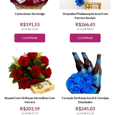
Cesta Amor De Amigo
Orquídea Phalaenopsis Azul Com
Ferrero Rocher
R$191,53
R$266,43
3x de R$ 63,84
3x de R$ 88,81
COMPRAR
COMPRAR
Buquê Com 10 Rosas Vermelhas Com
Coração De Rosas Azuis E Cervejas
Ferrero
Eisenbahn
R$203,19
R$245,03
3x de R$ 67,73
3x de R$ 81,68