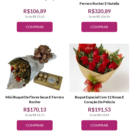
Ferrero Rocher E Nutella
R$106,89
R$320,89
3x de R$ 35,63
3x de R$ 106,96
COMPRAR
COMPRAR
Mini Buquê De Flores Secas E Ferrero
Buquê Especial Com 12 Rosas E
Rocher
Coração De Pelúcia
R$170,13
R$191,53
3x de R$ 56,71
3x de R$ 63,84
COMPRAR
COMPRAR