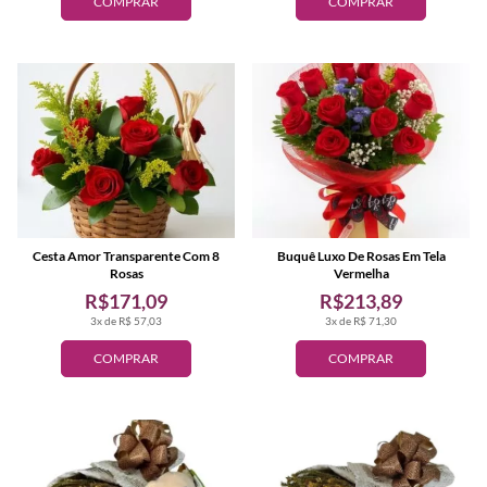
COMPRAR
COMPRAR
Cesta Amor Transparente Com 8
Buquê Luxo De Rosas Em Tela
Rosas
Vermelha
R$171,09
R$213,89
3x de R$ 57,03
3x de R$ 71,30
COMPRAR
COMPRAR