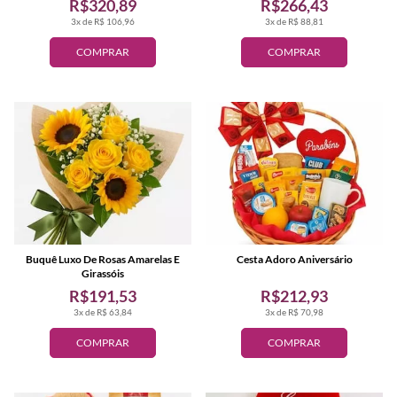
R$320,89
R$266,43
3x de R$ 106,96
3x de R$ 88,81
COMPRAR
COMPRAR
Buquê Luxo De Rosas Amarelas E
Cesta Adoro Aniversário
Girassóis
R$191,53
R$212,93
3x de R$ 63,84
3x de R$ 70,98
COMPRAR
COMPRAR