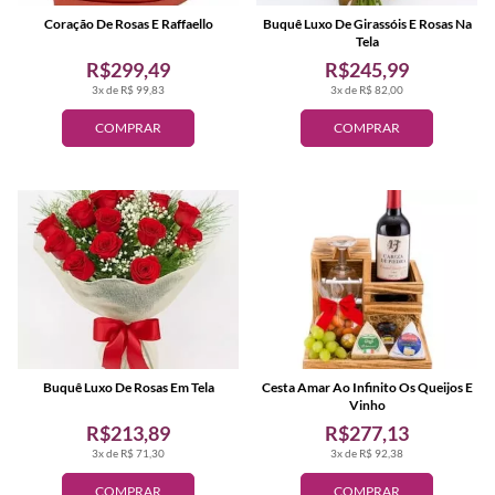
Coração De Rosas E Raffaello
Buquê Luxo De Girassóis E Rosas Na
Tela
R$299,49
R$245,99
3x de R$ 99,83
3x de R$ 82,00
COMPRAR
COMPRAR
Buquê Luxo De Rosas Em Tela
Cesta Amar Ao Infinito Os Queijos E
Vinho
R$213,89
R$277,13
3x de R$ 71,30
3x de R$ 92,38
COMPRAR
COMPRAR