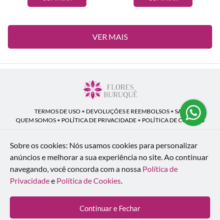
VER MAIS
TERMOS DE USO
•
DEVOLUÇÕES E REEMBOLSOS
•
SAC
QUEM SOMOS
•
POLÍTICA DE PRIVACIDADE
•
POLÍTICA DE COOKIES
Sobre os cookies: Nós usamos cookies para personalizar
anúncios e melhorar a sua experiência no site.
Ao continuar
Flores Buruquê | CNPJ: 53.136.758/0001-18
navegando, você concorda com a nossa
Política de
Rua Coronel João Guilherme Guimarães, 1640 - Bom Retiro - Curitiba - PR -
80520-280
Privacidade
e
Política de Cookies
.
WhatsApp: (41) 98154-876
| Telefone: (41) 9 9815-4876
© 2024-2026 - Todos os direitos reservados - Desenvolvido por
BEX Soluções
Continuar e Fechar
Inteligentes