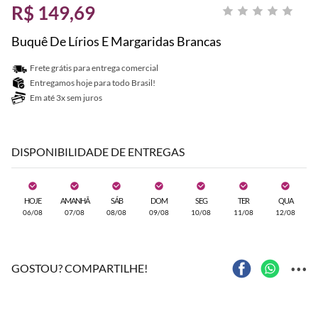
R$ 149,69
Buquê De Lírios E Margaridas Brancas
Frete grátis para entrega comercial
Entregamos hoje para todo Brasil!
Em até 3x sem juros
DISPONIBILIDADE DE ENTREGAS
HOJE
AMANHÃ
SÁB
DOM
SEG
TER
QUA
06/08
07/08
08/08
09/08
10/08
11/08
12/08
...
GOSTOU? COMPARTILHE!