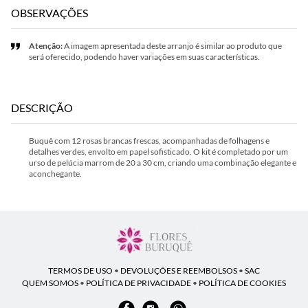
OBSERVAÇÕES
Atenção:
A imagem apresentada deste arranjo é similar ao produto que
será oferecido, podendo haver variações em suas características.
DESCRIÇÃO
Buquê com 12 rosas brancas frescas, acompanhadas de folhagens e
detalhes verdes, envolto em papel sofisticado. O kit é completado por um
urso de pelúcia marrom de 20 a 30 cm, criando uma combinação elegante e
aconchegante.
TERMOS DE USO
•
DEVOLUÇÕES E REEMBOLSOS
•
SAC
QUEM SOMOS
•
POLÍTICA DE PRIVACIDADE
•
POLÍTICA DE COOKIES