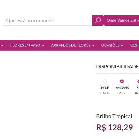
Onde Vamos Entre
FLORES EM VASO
ARRANJOS DE FLORES
OCASIÕES
CEST
DISPONIBILIDADE
HOJE
AMANHÃ
S
05/08
06/08
07
Brilho Tropical
R$ 128,29