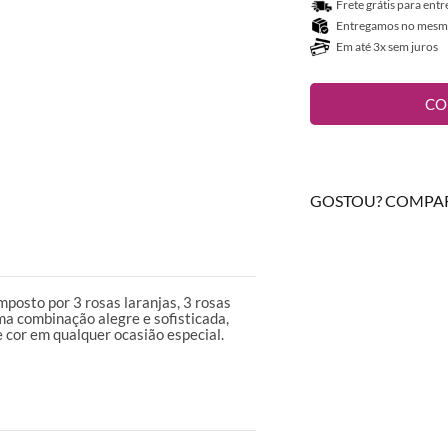
Frete grátis para ent
Entregamos no mesmo 
Em até 3x sem juros
CO
GOSTOU? COMPAR
posto por 3 rosas laranjas, 3 rosas
ma combinação alegre e sofisticada,
e cor em qualquer ocasião especial.