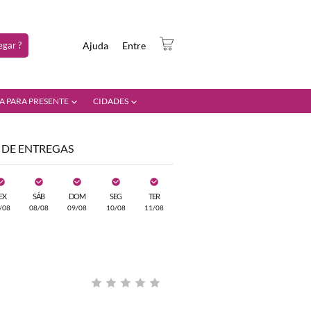
gar ?
Ajuda
Entre
A PARA PRESENTE
CIDADES
 DE ENTREGAS
EX
SÁB
DOM
SEG
TER
/08
08/08
09/08
10/08
11/08